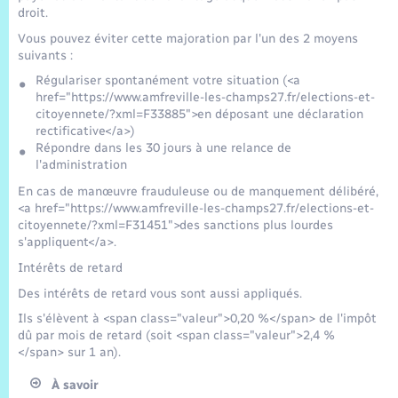
Trafic routier
droit.
Vous pouvez éviter cette majoration par l'un des 2 moyens
Météo
suivants :
Régulariser spontanément votre situation (<a
href="https://www.amfreville-les-champs27.fr/elections-et-
citoyennete/?xml=F33885">en déposant une déclaration
rectificative</a>)
Répondre dans les 30 jours à une relance de
l'administration
En cas de manœuvre frauduleuse ou de manquement délibéré,
<a href="https://www.amfreville-les-champs27.fr/elections-et-
citoyennete/?xml=F31451">des sanctions plus lourdes
s'appliquent</a>.
Intérêts de retard
Des intérêts de retard vous sont aussi appliqués.
Ils s'élèvent à <span class="valeur">0,20 %</span> de l'impôt
dû par mois de retard (soit <span class="valeur">2,4 %
</span> sur 1 an).
À savoir