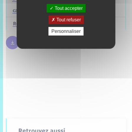
(ou
Mars 2028
Juin 2021
Tout accepter
cantonales)
Tout refuser
Régionales
Mars 2028
Juin 2021
Personnaliser
Règles bulletin de vote
250.09 Ko
Retrouvez aussi