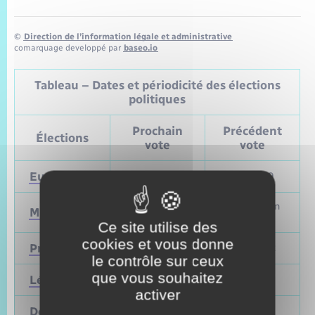
©
Direction de l’information légale et administrative
comarquage developpé par
baseo.io
Tableau – Dates et périodicité des élections
politiques
Prochain
Précédent
Élections
vote
vote
Européennes
9 juin 2024
Mai 2019
Mars et juin
Municipales
2026
2020
Ce site utilise des
cookies et vous donne
Présidentielle
2027
Avril 2022
le contrôle sur ceux
que vous souhaitez
Législatives
2027
Juin 2022
activer
Départementales