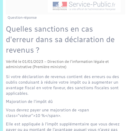
Sécurité Routière
Commerces, entreprises, emploi
Culture
Bilan des 2 mandats : 2014 et 2020
Sécurité incendie
Délibérations
Jeunesse
Vexin Normand
Infos communales
Elections et citoyenneté
Cadastre
Déchets
Sports et activités
Question-réponse
Quelles sanctions en cas
Risques naturels et technologiques
Arrêtés municipaux
Journal municipal numérique
Concessions funéraires
La Communauté de Communes
EDF ENEDIS
Associations
d'erreur dans sa déclaration de
Permis détention de chien
Budget
Publications
Eure en Normandie
revenus ?
Véolia – Eau Assainissement
Tourisme
Numéros utiles
Vérifié le 01/01/2023 – Direction de l'information légale et
L’Eglise
Enfants – Jeunes
Hébergement de loisirs
administrative (Première ministre)
Vidéoprotection
Si votre déclaration de revenus contient des erreurs ou des
Le Cimetière
Seniors
oublis conduisant à réduire votre impôt ou à augmenter un
avantage fiscal en votre faveur, des sanctions fiscales sont
Projets et Réalisations
applicables.
Numérique
Majoration de l'impôt dû
Info Patrimoine communal
Vous devrez payer une majoration de <span
Transports
class="valeur">10 %</span>.
Elle est appliquée à l'impôt supplémentaire que vous devez
payer ou au montant de l'avantage auquel vous n'avez pas