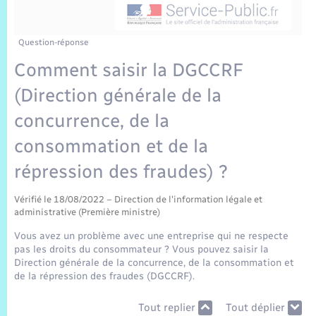
Sécurité Routière
Commerces, entreprises, emploi
Culture
Bilan des 2 mandats : 2014 et 2020
Sécurité incendie
C.R. conseils municipaux 2024
Jeunesse
Vexin Normand
Infos communales
Elections et citoyenneté
Cadastre
Déchets
Sports et activités
Question-réponse
Comment saisir la DGCCRF
Risques naturels et technologiques
Comptes rendus de conseils
Journal municipal numérique
Concessions funéraires
La Communauté de Communes
EDF ENEDIS
Associations
(Direction générale de la
Permis détention de chien
Les employés communaux
Publications
Eure en Normandie
concurrence, de la
Véolia – Eau Assainissement
Tourisme
consommation et de la
Numéros utiles
Délibérations
L’Eglise
Enfants – Jeunes
Hébergement de loisirs
répression des fraudes) ?
Vidéoprotection
Arrêtés municipaux
Le Cimetière
Seniors
Vérifié le 18/08/2022 – Direction de l'information légale et
administrative (Première ministre)
Budget
Projets et Réalisations
Numérique
Vous avez un problème avec une entreprise qui ne respecte
pas les droits du consommateur ? Vous pouvez saisir la
Direction générale de la concurrence, de la consommation et
Info Patrimoine communal
Transports
de la répression des fraudes (DGCCRF).
Tout replier
Tout déplier