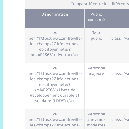
Comparatif entre les différent
Dénomination
Public
concerné
<a
Tout
href="https://www.amfreville-
public
class="v
les-champs27.fr/elections-
et-citoyennete/?
xml=F2365">Livret A</a>
<a
Personne
href="https://www.amfreville-
majeure
class="v
les-champs27.fr/elections-
et-citoyennete/?
xml=F2368">Livret de
développement durable et
solidaire (LDDS)</a>
<a
Personne
href="https://www.amfreville-
à revenus
class="v
les-champs27.fr/elections-
modestes