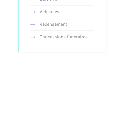
Véhicules
onibilité
Intérêts
Fiscalité
Recensement
disponibles
3
Exonération d'impôt sur 
Concessions funéraires
revenu et de prélèvemen
sociaux
disponibles
3
Exonération d'impôt sur 
revenu et de prélèvemen
sociaux
disponibles
6
Exonération d'impôt sur 
revenu et de prélèvemen
sociaux