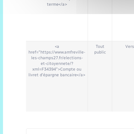
terme</a>
<a
Tout
Vers
href="https://www.amfreville-
public
les-champs27.fr/elections-
et-citoyennete/?
xml=F34394">Compte ou
livret d'épargne bancaire</a>