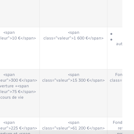
<span
<span
Fonds
aleur">10 €</span>
class="valeur">1 600 €</span>
Retra
autorisat
<span
<span
Fonds au-
leur">300 €</span>
class="valeur">15 300 €</span>
class="vale
uverture +<span
dis
aleur">75 €</span>
 cours de vie
<span
<span
Fonds disp
leur">225 €</span>
class="valeur">61 200 €</span>
retrait 
verture et <span
première