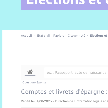
Alerte et Informations aux
Comptes rendus de conseils
Parrainage civil
Offres d’emplois
Les aidants
Taxi
Protocoles-consignes
Nouvelle Normandie Tourisme
Enfance
Actualités permanentes
Sécurité Routière
Culture
populations
Amicale des aînés
Recensement
Commerces, entreprises,
emploi
Budget
Publications
Eure en Normandie
Tourisme
Permis détention de chien
Accueil
Etat civil – Papiers – Citoyenneté
Elections et
Véolia – Eau Assainissement
Projets et Réalisations
Numérique
Météo
Question-réponse
Comptes et livrets d'épargne :
Vérifié le 01/08/2023 – Direction de l'information légale et 