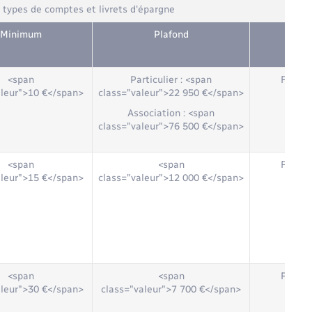
s types de comptes et livrets d'épargne
Minimum
Plafond
Disp
<span
Particulier : <span
Fonds 
aleur">10 €</span>
class="valeur">22 950 €</span>
Association : <span
class="valeur">76 500 €</span>
<span
<span
Fonds 
aleur">15 €</span>
class="valeur">12 000 €</span>
<span
<span
Fonds 
aleur">30 €</span>
class="valeur">7 700 €</span>