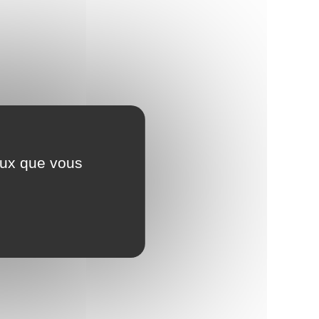
ont ramenés au
class="valeur">2,5 %
href="https://www.amfrevi
 du CEL.
</span>
les-champs27.fr/election
et-citoyennete/?
+ prêt à taux réduit
xml=F2329">aux
et prime d'État
prélèvements sociaux</
indisponibles
Rente viagère ou
– Rente viagère <a
anticipé possible
rente viagère +
href="https://www.amfrevi
 certains cas
capital
les-champs27.fr/election
eptionnels
et-citoyennete/?
xml=F415">taxée com
ceux que vous
retraite</a>
– Capital imposé au ta
forfaitaire de <span
class="valeur">7,5 %</sp
ou au barème
ponibles avant le
Fixés par la banque
Taxation à <a
n pas d'intérêts
(taux fixe, progressif
href="https://www.amfrevi
ou variable)
les-champs27.fr/election
et-citoyennete/?
xml=F2613">l'impôt sur 