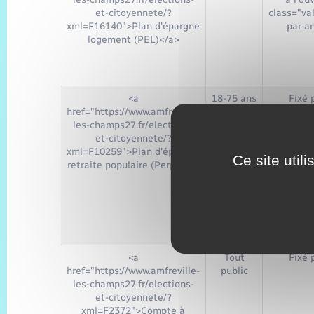
et-citoyennete/?
class="va
xml=F16140">Plan d'épargne
par an
logement (PEL)</a>
<a
18-75 ans
Fixé 
href="https://www.amfreville-
les-champs27.fr/elections-
et-citoyennete/?
xml=F10259">Plan d'épargne
Ce site util
retraite populaire (Perp)</a>
<a
Tout
Fixé 
href="https://www.amfreville-
public
les-champs27.fr/elections-
et-citoyennete/?
xml=F2372">Compte à