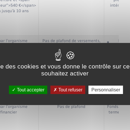
leur">540 €</span>
intérêts s
 jusqu'à 10 ans
taux
par l'organisme
Pas de plafond de versements,
Fonds 
financier
mais plafond de déductibilité
Retrait 
fiscale des cotisations
dans
exc
ise des cookies et vous donne le contrôle sur 
souhaitez activer
Tout accepter
Tout refuser
Personnaliser
par l'organisme
Pas de plafond
Fonds indis
financier
terme, sino