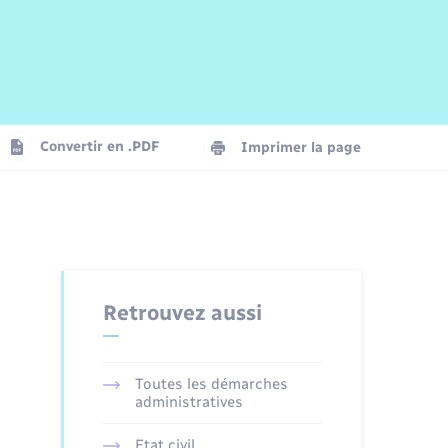
Risques naturels et technologiques
Arrêtés municipaux
Journal municipal numérique
La Communauté de Communes
Associations
Concessions funéraires
EDF ENEDIS
Le Cimetière
Vidéoprotection
Convertir en .PDF
Imprimer la page
Seniors
Trafic routier
Retrouvez aussi
Toutes les démarches
administratives
Etat civil