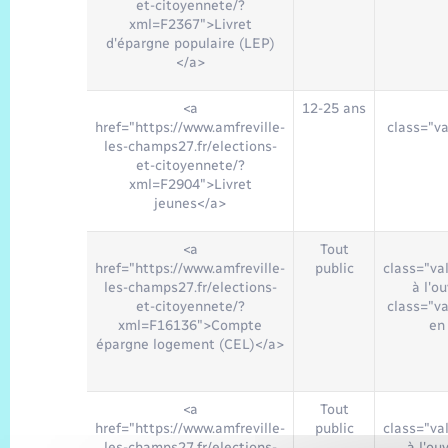
et-citoyennete/?
xml=F2367">Livret
d'épargne populaire (LEP)
</a>
<a
12-25 ans
href="https://www.amfreville-
class="v
les-champs27.fr/elections-
et-citoyennete/?
xml=F2904">Livret
jeunes</a>
<a
Tout
href="https://www.amfreville-
public
class="va
les-champs27.fr/elections-
à l'o
et-citoyennete/?
class="v
xml=F16136">Compte
en
épargne logement (CEL)</a>
<a
Tout
href="https://www.amfreville-
public
class="va
les-champs27.fr/elections-
à l'ou