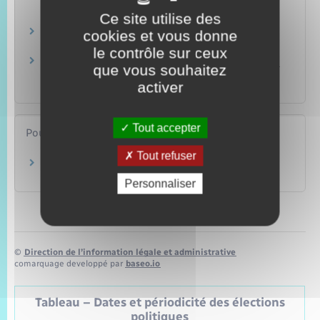
subsidiaire, apatride)
Ce site utilise des
Étranger – Europe
Demande de naturalisation
cookies et vous donne
Étranger – Europe
le contrôle sur ceux
Légalisation de documents d'origine étrangère
que vous souhaitez
(authentification)
activer
Papiers – Citoyenneté – Élections
Tout accepter
Pour en savoir plus
Tout refuser
Obtenir un bordereau de situation fiscale
Ministère chargé des finances
Personnaliser
©
Direction de l’information légale et administrative
comarquage developpé par
baseo.io
Tableau – Dates et périodicité des élections
politiques