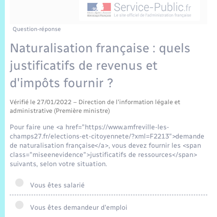
Sécurité Routière
Commerces, entreprises, emploi
Culture
Bilan des 2 mandats : 2014 et 2020
Sécurité incendie
Délibérations
Jeunesse
Vexin Normand
Infos communales
Elections et citoyenneté
Cadastre
Déchets
Sports et activités
Question-réponse
Naturalisation française : quels
Risques naturels et technologiques
Arrêtés municipaux
Journal municipal numérique
Concessions funéraires
La Communauté de Communes
EDF ENEDIS
Associations
justificatifs de revenus et
Permis détention de chien
Budget
Publications
Eure en Normandie
d'impôts fournir ?
Véolia – Eau Assainissement
Tourisme
Numéros utiles
Vérifié le 27/01/2022 – Direction de l'information légale et
L’Eglise
Enfants – Jeunes
Hébergement de loisirs
administrative (Première ministre)
Vidéoprotection
Pour faire une <a href="https://www.amfreville-les-
Le Cimetière
Seniors
champs27.fr/elections-et-citoyennete/?xml=F2213">demande
de naturalisation française</a>, vous devez fournir les <span
Projets et Réalisations
class="miseenevidence">justificatifs de ressources</span>
Numérique
suivants, selon votre situation.
Info Patrimoine communal
Vous êtes salarié
Transports
Vous êtes demandeur d'emploi