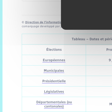
©
Direction de l’information légale et administrative
comarquage developpé par
baseo.io
Tableau – Dates et pério
Élections
Pro
Européennes
9 
Municipales
Présidentielle
Législatives
Départementales (ou
M
cantonales)