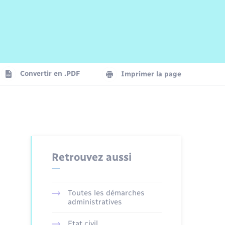
Risques naturels et technologiques
Arrêtés municipaux
Journal municipal numérique
La Communauté de Communes
Associations
Concessions funéraires
EDF ENEDIS
Le Cimetière
Vidéoprotection
Convertir en .PDF
Imprimer la page
Seniors
Trafic routier
Retrouvez aussi
Toutes les démarches
administratives
Etat civil