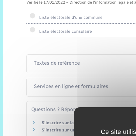
Vérifié le 17/01/2022 – Direction de l'information légale et 
Liste électorale d'une commune
Liste électorale consulaire
Textes de référence
Services en ligne et formulaires
Questions ? Réponses !
S'inscrire sur la liste électorale en mairie : qu
S'inscrire sur une liste électorale consulaire : 
Ce site util