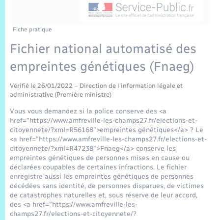
Sécurité Routière
Commerces, entreprises, emploi
Culture
Bilan des 2 mandats : 2014 et 2020
Sécurité incendie
Délibérations
Jeunesse
Vexin Normand
Infos communales
Elections et citoyenneté
Cadastre
Déchets
Sports et activités
Fiche pratique
Fichier national automatisé des
Risques naturels et technologiques
Arrêtés municipaux
Journal municipal numérique
Concessions funéraires
La Communauté de Communes
EDF ENEDIS
Associations
empreintes génétiques (Fnaeg)
Permis détention de chien
Budget
Publications
Eure en Normandie
Véolia – Eau Assainissement
Tourisme
Vérifié le 26/01/2022 – Direction de l'information légale et
administrative (Première ministre)
Numéros utiles
L’Eglise
Enfants – Jeunes
Vous vous demandez si la police conserve des <a
Hébergement de loisirs
href="https://www.amfreville-les-champs27.fr/elections-et-
Vidéoprotection
citoyennete/?xml=R56168">empreintes génétiques</a> ? Le
Le Cimetière
Seniors
<a href="https://www.amfreville-les-champs27.fr/elections-et-
citoyennete/?xml=R47238">Fnaeg</a> conserve les
Projets et Réalisations
empreintes génétiques de personnes mises en cause ou
Numérique
déclarées coupables de certaines infractions. Le fichier
enregistre aussi les empreintes génétiques de personnes
Info Patrimoine communal
décédées sans identité, de personnes disparues, de victimes
Transports
de catastrophes naturelles et, sous réserve de leur accord,
des <a href="https://www.amfreville-les-
champs27.fr/elections-et-citoyennete/?