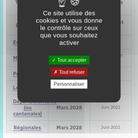
Tableau – Dates et périodicité des élections
politiques
Ce site utilise des
cookies et vous donne
Prochain
Précédent
Élections
le contrôle sur ceux
vote
vote
que vous souhaitez
activer
Européennes
9 juin 2024
Mai 2019
Mars et juin
Municipales
2026
Tout accepter
2020
Tout refuser
Présidentielle
2027
Avril 2022
Personnaliser
Législatives
2027
Juin 2022
Départementales
(ou
Mars 2028
Juin 2021
cantonales)
Régionales
Mars 2028
Juin 2021