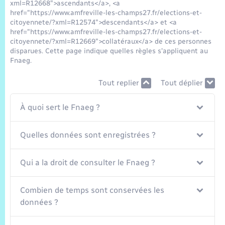
Trafic routier
xml=R12668">ascendants</a>, <a
href="https://www.amfreville-les-champs27.fr/elections-et-
citoyennete/?xml=R12574">descendants</a> et <a
Météo
href="https://www.amfreville-les-champs27.fr/elections-et-
citoyennete/?xml=R12669">collatéraux</a> de ces personnes
disparues. Cette page indique quelles règles s'appliquent au
Fnaeg.
Tout replier
Tout déplier
À quoi sert le Fnaeg ?
Quelles données sont enregistrées ?
Qui a la droit de consulter le Fnaeg ?
Combien de temps sont conservées les
données ?