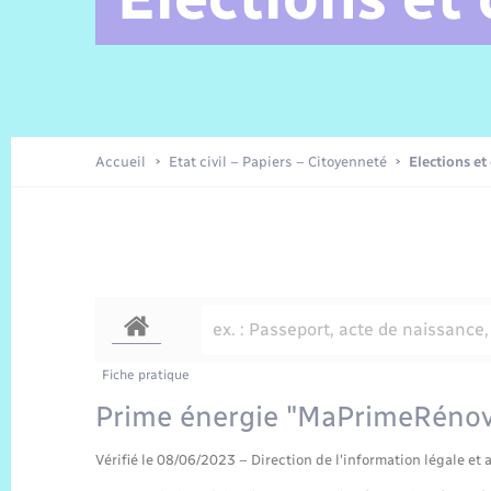
Alerte et Informations aux
Comptes rendus de conseils
Parrainage civil
Offres d’emplois
Les aidants
Taxi
Protocoles-consignes
Nouvelle Normandie Tourisme
Enfance
Actualités permanentes
Sécurité Routière
Culture
populations
Amicale des aînés
Recensement
Commerces, entreprises,
emploi
Budget
Publications
Eure en Normandie
Tourisme
Permis détention de chien
Accueil
Etat civil – Papiers – Citoyenneté
Elections et
Véolia – Eau Assainissement
Projets et Réalisations
Numérique
Météo
Fiche pratique
Prime énergie "MaPrimeRéno
Vérifié le 08/06/2023 – Direction de l'information légale et 