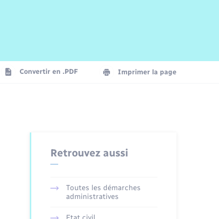
Risques naturels et technologiques
Arrêtés municipaux
Journal municipal numérique
La Communauté de Communes
Associations
Concessions funéraires
EDF ENEDIS
Le Cimetière
Vidéoprotection
Convertir en .PDF
Imprimer la page
Seniors
Trafic routier
Retrouvez aussi
Toutes les démarches
administratives
Etat civil