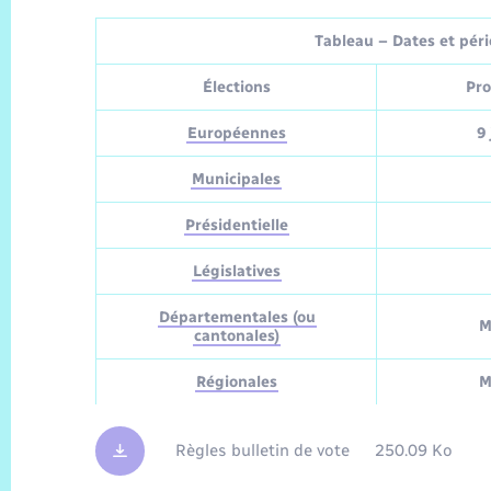
Tableau – Dates et pério
Élections
Pro
Européennes
9 
Municipales
Présidentielle
Législatives
Départementales (ou
M
cantonales)
Régionales
M
Règles bulletin de vote
250.09 Ko