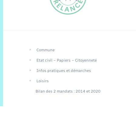
Commune
FR
Etat civil – Papiers – Citoyenneté
EN
Infos pratiques et démarches
Traduction du
DE
site automatisée
Loisirs
Bilan des 2 mandats : 2014 et 2020