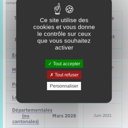
comarquage developpé par
baseo.io
Tableau – Dates et périodicité des élections
Ce site utilise des
politiques
cookies et vous donne
le contrôle sur ceux
Prochain
Précédent
Élections
que vous souhaitez
vote
vote
activer
Européennes
9 juin 2024
Mai 2019
Tout accepter
Mars et juin
Municipales
2026
2020
Tout refuser
Présidentielle
2027
Avril 2022
Personnaliser
Législatives
2027
Juin 2022
Départementales
(ou
Mars 2028
Juin 2021
cantonales)