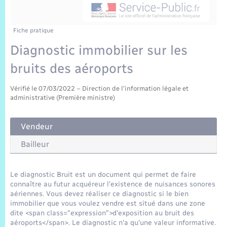
Sécurité Routière
Commerces, entreprises, emploi
Culture
Bilan des 2 mandats : 2014 et 2020
Sécurité incendie
Délibérations
Jeunesse
Vexin Normand
Infos communales
Elections et citoyenneté
Cadastre
Déchets
Sports et activités
Fiche pratique
Diagnostic immobilier sur les
Risques naturels et technologiques
Arrêtés municipaux
Journal municipal numérique
Concessions funéraires
La Communauté de Communes
EDF ENEDIS
Associations
bruits des aéroports
Permis détention de chien
Budget
Publications
Eure en Normandie
Véolia – Eau Assainissement
Tourisme
Vérifié le 07/03/2022 – Direction de l'information légale et
administrative (Première ministre)
Numéros utiles
L’Eglise
Enfants – Jeunes
Hébergement de loisirs
Vendeur
Vidéoprotection
Le Cimetière
Seniors
Bailleur
Projets et Réalisations
Numérique
Le diagnostic Bruit est un document qui permet de faire
connaître au futur acquéreur l'existence de nuisances sonores
Info Patrimoine communal
aériennes. Vous devez réaliser ce diagnostic si le bien
Transports
immobilier que vous voulez vendre est situé dans une zone
dite <span class="expression">d'exposition au bruit des
aéroports</span>. Le diagnostic n'a qu'une valeur informative.