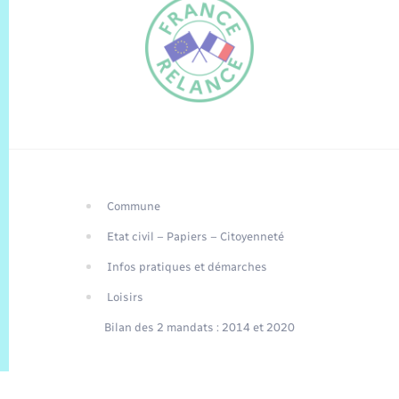
Commune
FR
Etat civil – Papiers – Citoyenneté
EN
Infos pratiques et démarches
Traduction du
DE
site automatisée
Loisirs
Bilan des 2 mandats : 2014 et 2020