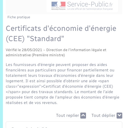
Sécurité Routière
Commerces, entreprises, emploi
Culture
Bilan des 2 mandats : 2014 et 2020
Sécurité incendie
Délibérations
Jeunesse
Vexin Normand
Infos communales
Elections et citoyenneté
Cadastre
Déchets
Sports et activités
Fiche pratique
Certificats d'économie d'énergie
Risques naturels et technologiques
Arrêtés municipaux
Journal municipal numérique
Concessions funéraires
La Communauté de Communes
EDF ENEDIS
Associations
(CEE) "Standard"
Permis détention de chien
Budget
Publications
Eure en Normandie
Véolia – Eau Assainissement
Tourisme
Vérifié le 28/05/2021 – Direction de l'information légale et
administrative (Première ministre)
Numéros utiles
L’Eglise
Enfants – Jeunes
Les fournisseurs d'énergie peuvent proposer des aides
Hébergement de loisirs
financières aux particuliers pour financer partiellement ou
Vidéoprotection
totalement leurs travaux d'économies d'énergie dans leur
Le Cimetière
Seniors
logement. Il est ainsi possible d'obtenir une aide <span
class="expression">Certificat d'économie d'énergie (CEE)
Projets et Réalisations
</span> pour des travaux standards. Le montant de l'aide
Numérique
proposée tient compte de l'ampleur des économies d'énergie
réalisées et de vos revenus.
Info Patrimoine communal
Transports
Tout replier
Tout déplier