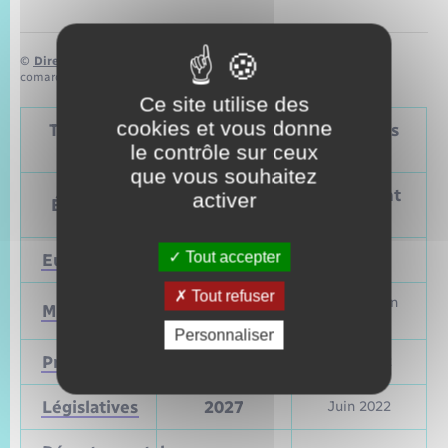
©
Direction de l’information légale et administrative
comarquage developpé par
baseo.io
Ce site utilise des
cookies et vous donne
Tableau – Dates et périodicité des élections
le contrôle sur ceux
politiques
que vous souhaitez
Prochain
Précédent
activer
Élections
vote
vote
Tout accepter
Européennes
9 juin 2024
Mai 2019
Tout refuser
Mars et juin
Municipales
2026
2020
Personnaliser
Présidentielle
2027
Avril 2022
Législatives
2027
Juin 2022