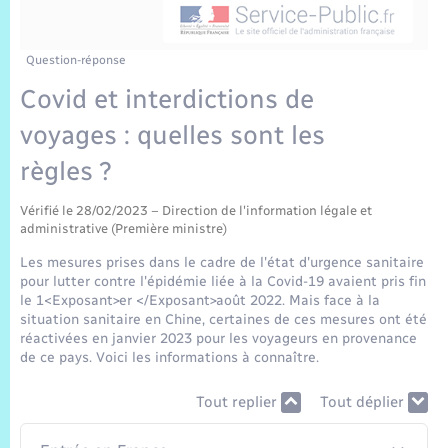
Sécurité Routière
Commerces, entreprises, emploi
Culture
Bilan des 2 mandats : 2014 et 2020
Sécurité incendie
Comptes rendus de conseils
Jeunesse
Vexin Normand
Infos communales
Elections et citoyenneté
Cadastre
Déchets
Sports et activités
Question-réponse
Covid et interdictions de
Risques naturels et technologiques
Les employés communaux
Journal municipal numérique
Concessions funéraires
La Communauté de Communes
EDF ENEDIS
Associations
voyages : quelles sont les
Permis détention de chien
Délibérations
Publications
Eure en Normandie
règles ?
Véolia – Eau Assainissement
Tourisme
Numéros utiles
Arrêtés municipaux
Vérifié le 28/02/2023 – Direction de l'information légale et
L’Eglise
Enfants – Jeunes
Hébergement de loisirs
administrative (Première ministre)
Vidéoprotection
Budget
Les mesures prises dans le cadre de l'état d'urgence sanitaire
Le Cimetière
Seniors
pour lutter contre l'épidémie liée à la Covid-19 avaient pris fin
le 1<Exposant>er </Exposant>août 2022. Mais face à la
Projets et Réalisations
situation sanitaire en Chine, certaines de ces mesures ont été
Numérique
réactivées en janvier 2023 pour les voyageurs en provenance
de ce pays. Voici les informations à connaître.
Info Patrimoine communal
Transports
Tout replier
Tout déplier