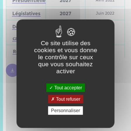
Présidentielle
2027
Avril 2022
Législatives
2027
Juin 2022
Départementales
(ou
Mars 2028
Juin 2021
cantonales)
Ce site utilise des
cookies et vous donne
Régionales
Mars 2028
Juin 2021
le contrôle sur ceux
que vous souhaitez
activer
Règles bulletin de vote
250.09 Ko
Tout accepter
Tout refuser
Personnaliser