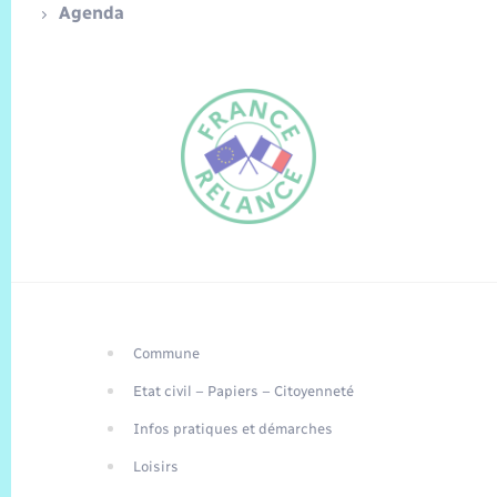
Agenda
Commune
FR
Etat civil – Papiers – Citoyenneté
EN
Infos pratiques et démarches
Traduction du
DE
site automatisée
Loisirs