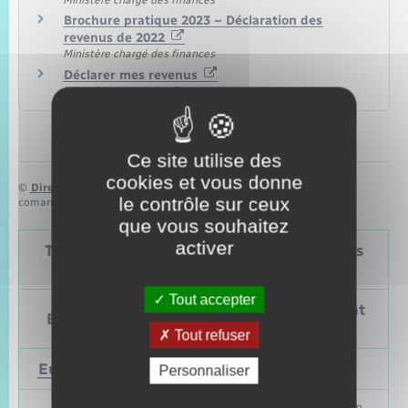
Brochure pratique 2023 – Déclaration des
revenus de 2022
Ministère chargé des finances
Déclarer mes revenus
Ministère chargé des finances
Ce site utilise des
cookies et vous donne
©
Direction de l’information légale et administrative
le contrôle sur ceux
comarquage developpé par
baseo.io
que vous souhaitez
activer
Tableau – Dates et périodicité des élections
politiques
Tout accepter
Prochain
Précédent
Élections
vote
vote
Tout refuser
Européennes
9 juin 2024
Mai 2019
Personnaliser
Mars et juin