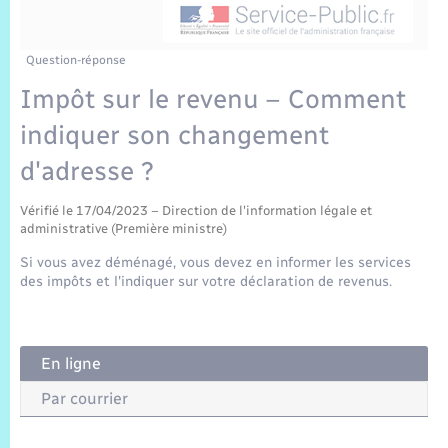
Sécurité Routière
Commerces, entreprises, emploi
Culture
Bilan des 2 mandats : 2014 et 2020
Sécurité incendie
C.R. conseils municipaux 2022
Jeunesse
Vexin Normand
Infos communales
Délibérations
Elections et citoyenneté
Cadastre
Déchets
Sports et activités
Question-réponse
Impôt sur le revenu – Comment
Risques naturels et technologiques
Journal municipal numérique
Arrêtés municipaux
Concessions funéraires
La Communauté de Communes
EDF ENEDIS
Associations
indiquer son changement
Permis détention de chien
Publications
Budget
Eure en Normandie
d'adresse ?
Véolia – Eau Assainissement
Tourisme
Numéros utiles
Vérifié le 17/04/2023 – Direction de l'information légale et
L’Eglise
Enfants – Jeunes
Hébergement de loisirs
administrative (Première ministre)
Vidéoprotection
Si vous avez déménagé, vous devez en informer les services
Le Cimetière
Seniors
des impôts et l'indiquer sur votre déclaration de revenus.
Projets et Réalisations
Numérique
En ligne
Info Patrimoine communal
Transports
Par courrier