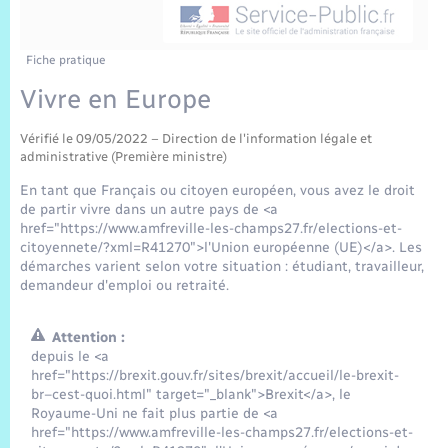
Sécurité Routière
Commerces, entreprises, emploi
Culture
Bilan des 2 mandats : 2014 et 2020
Sécurité incendie
Délibérations
Jeunesse
Vexin Normand
Infos communales
Elections et citoyenneté
Cadastre
Déchets
Sports et activités
Fiche pratique
Vivre en Europe
Risques naturels et technologiques
Arrêtés municipaux
Journal municipal numérique
Concessions funéraires
La Communauté de Communes
EDF ENEDIS
Associations
Vérifié le 09/05/2022 – Direction de l'information légale et
Permis détention de chien
Budget
Publications
administrative (Première ministre)
Eure en Normandie
Véolia – Eau Assainissement
Tourisme
En tant que Français ou citoyen européen, vous avez le droit
Numéros utiles
de partir vivre dans un autre pays de <a
L’Eglise
Enfants – Jeunes
Hébergement de loisirs
href="https://www.amfreville-les-champs27.fr/elections-et-
citoyennete/?xml=R41270">l'Union européenne (UE)</a>. Les
Vidéoprotection
Le Cimetière
démarches varient selon votre situation : étudiant, travailleur,
Seniors
demandeur d'emploi ou retraité.
Projets et Réalisations
Numérique
Attention :
depuis le <a
Info Patrimoine communal
href="https://brexit.gouv.fr/sites/brexit/accueil/le-brexit-
Transports
br–cest-quoi.html" target="_blank">Brexit</a>, le
Royaume-Uni ne fait plus partie de <a
href="https://www.amfreville-les-champs27.fr/elections-et-