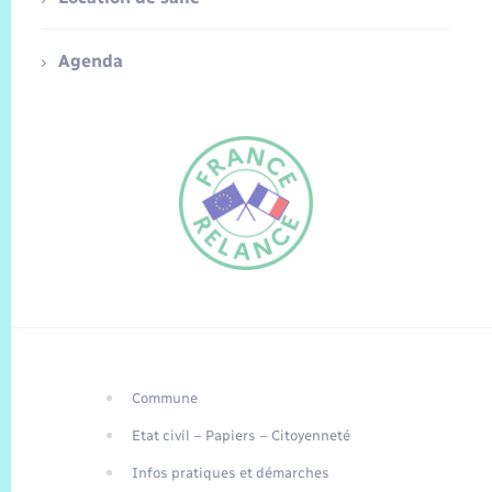
Agenda
Commune
FR
Etat civil – Papiers – Citoyenneté
EN
Infos pratiques et démarches
Traduction du
DE