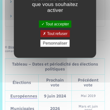
Vivre avec sa famille en Europe : formalités de
que vous souhaitez
séjour
activer
Commission européenne
Étrangers en Suisse
Confédération suisse
Tout accepter
Tout refuser
Personnaliser
©
Direction de l’information légale et administrative
comarquage developpé par
baseo.io
Tableau – Dates et périodicité des élections
politiques
Prochain
Précédent
Élections
vote
vote
Européennes
9 juin 2024
Mai 2019
Mars et juin
Municipales
2026