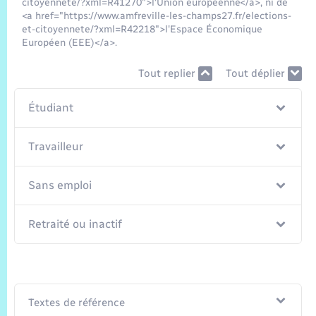
Trafic routier
citoyennete/?xml=R41270">l'Union européenne</a>, ni de
<a href="https://www.amfreville-les-champs27.fr/elections-
et-citoyennete/?xml=R42218">l'Espace Économique
Météo
Européen (EEE)</a>.
Tout replier
Tout déplier
Étudiant
Travailleur
Sans emploi
Retraité ou inactif
Textes de référence