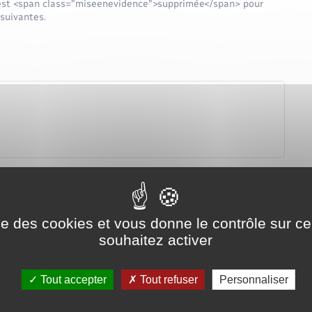
c) est <span class="miseenevidence">supprimée</span> pour
 suivantes.
ise des cookies et vous donne le contrôle sur 
souhaitez activer
dicité des élections politiques
Tout accepter
Tout refuser
Personnaliser
chain vote
Précédent vote