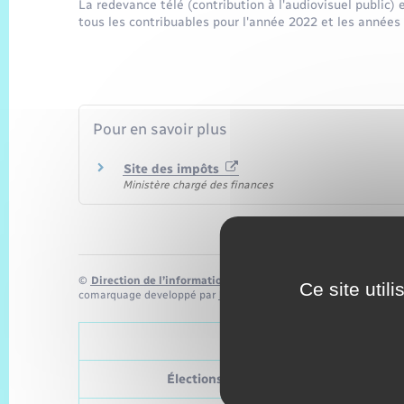
La redevance télé (contribution à l'audiovisuel publi
tous les contribuables pour l'année 2022 et les années
Pour en savoir plus
Site des impôts
Ministère chargé des finances
©
Direction de l’information légale et administrative
Ce site util
comarquage developpé par
baseo.io
Tableau – Dates et pério
Élections
Pro