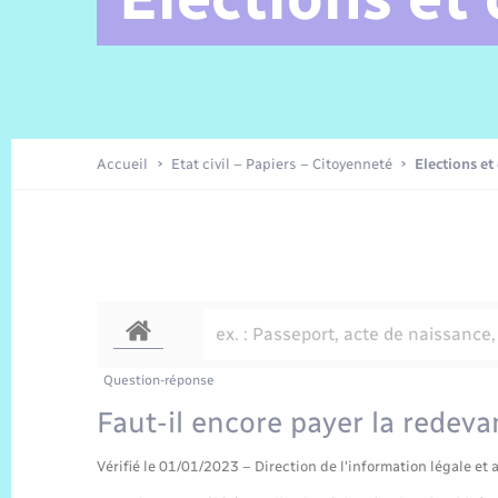
Alerte et Informations aux
C.R. conseils municipaux 2025
Parrainage civil
Offres d’emplois
Les aidants
Taxi
Protocoles-consignes
Nouvelle Normandie Tourisme
Enfance
Actualités permanentes
Sécurité Routière
Culture
populations
Amicale des aînés
Recensement
Commerces, entreprises,
emploi
Délibérations
Publications
Eure en Normandie
Tourisme
Permis détention de chien
Accueil
Etat civil – Papiers – Citoyenneté
Elections et
Véolia – Eau Assainissement
Projets et Réalisations
Numérique
Météo
Question-réponse
Faut-il encore payer la redeva
Vérifié le 01/01/2023 – Direction de l'information légale et 