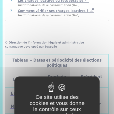
Les charges locatives ou récupérables
Institut national de la consommation (INC)
Comment vérifier ses charges locatives ?
Institut national de la consommation (INC)
©
Direction de l’information légale et administrative
comarquage developpé par
baseo.io
Tableau – Dates et périodicité des élections
politiques
Prochain
Précédent
Élections
vote
vote
Européennes
9 juin 2024
Mai 2019
Ce site utilise des
cookies et vous donne
Mars et juin
Municipales
2026
2020
le contrôle sur ceux