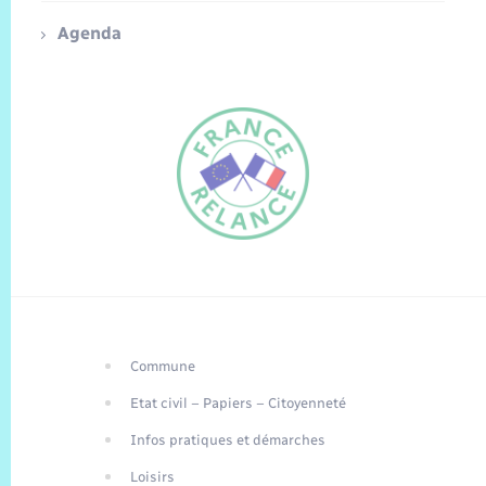
Agenda
Commune
FR
Etat civil – Papiers – Citoyenneté
EN
Infos pratiques et démarches
Traduction du
DE
site automatisée
Loisirs