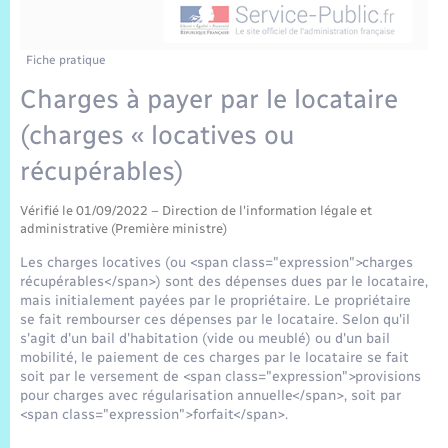
Sécurité Routière
Commerces, entreprises, emploi
Culture
Bilan des 2 mandats : 2014 et 2020
Sécurité incendie
C.R. conseils municipaux 2024
Jeunesse
Vexin Normand
Infos communales
Elections et citoyenneté
Cadastre
Déchets
Sports et activités
Fiche pratique
Charges à payer par le locataire
Risques naturels et technologiques
Comptes rendus de conseils
Journal municipal numérique
Concessions funéraires
La Communauté de Communes
EDF ENEDIS
Associations
(charges « locatives ou
Permis détention de chien
Les employés communaux
Publications
Eure en Normandie
récupérables)
Véolia – Eau Assainissement
Tourisme
Numéros utiles
Délibérations
Vérifié le 01/09/2022 – Direction de l'information légale et
L’Eglise
Enfants – Jeunes
Hébergement de loisirs
administrative (Première ministre)
Vidéoprotection
Arrêtés municipaux
Les charges locatives (ou <span class="expression">charges
Le Cimetière
Seniors
récupérables</span>) sont des dépenses dues par le locataire,
mais initialement payées par le propriétaire. Le propriétaire
Budget
Projets et Réalisations
se fait rembourser ces dépenses par le locataire. Selon qu'il
Numérique
s'agit d'un bail d'habitation (vide ou meublé) ou d'un bail
mobilité, le paiement de ces charges par le locataire se fait
Info Patrimoine communal
soit par le versement de <span class="expression">provisions
Transports
pour charges avec régularisation annuelle</span>, soit par
<span class="expression">forfait</span>.