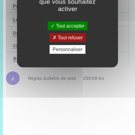
que vous souhaitez
Présidentielle
2027
Avril 2022
activer
Législatives
2027
Juin 2022
Tout accepter
Départementales
Tout refuser
(ou
Mars 2028
Juin 2021
cantonales)
Personnaliser
Régionales
Mars 2028
Juin 2021
Règles bulletin de vote
250.09 Ko