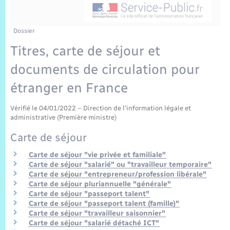
Sécurité Routière
Commerces, entreprises, emploi
Culture
Bilan des 2 mandats : 2014 et 2020
Sécurité incendie
Comptes rendus de conseils
Jeunesse
Vexin Normand
Infos communales
Elections et citoyenneté
Cadastre
Déchets
Sports et activités
Dossier
Titres, carte de séjour et
Risques naturels et technologiques
Les employés communaux
Journal municipal numérique
Concessions funéraires
La Communauté de Communes
EDF ENEDIS
Associations
documents de circulation pour
Permis détention de chien
Délibérations
Publications
Eure en Normandie
étranger en France
Véolia – Eau Assainissement
Tourisme
Numéros utiles
Arrêtés municipaux
Vérifié le 04/01/2022 – Direction de l'information légale et
L’Eglise
Enfants – Jeunes
Hébergement de loisirs
administrative (Première ministre)
Vidéoprotection
Budget
Carte de séjour
Le Cimetière
Seniors
Carte de séjour "vie privée et familiale"
Projets et Réalisations
Carte de séjour "salarié" ou "travailleur temporaire"
Numérique
Carte de séjour "entrepreneur/profession libérale"
Carte de séjour pluriannuelle "générale"
Info Patrimoine communal
Carte de séjour "passeport talent"
Transports
Carte de séjour "passeport talent (famille)"
Carte de séjour "travailleur saisonnier"
Carte de séjour "salarié détaché ICT"