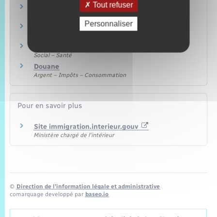
Tout refuser
Nationalité française
Étranger – Europe
Personnaliser
Conduire en France avec un permis étranger
Transports – Mobilité
Assurance maladie d'un étranger en France
Social – Santé
Douane
Argent – Impôts – Consommation
Pour en savoir plus
Site immigration.interieur.gouv
Ministère chargé de l'intérieur
©
Direction de l’information légale et administrative
comarquage developpé par
baseo.io