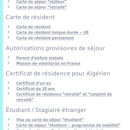
Trafic routier
Carte de séjour "visiteur"
Carte de séjour "retraité"
Météo
Carte de résident
Carte de résident
Carte de résident longue durée – UE
Carte de résident permanent
Autorisations provisoires de séjour
Parent d'enfant malade
Mission de volontariat en France
Certificat de résidence pour Algérien
Certificat d'un an
Certificat de 10 ans
Certificat de résidence "retraité" et "conjoint de
retraité"
Étudiant / Stagiaire étranger
Visa ou carte de séjour "étudiant"
Carte de séjour "étudiant – programme de mobilité"