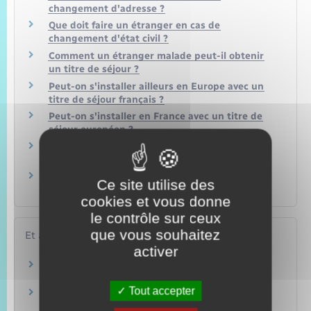
changement d'adresse ?
Que doit faire un étranger en cas de
changement d'état civil ?
Comment un étranger malade peut-il obtenir
un titre de séjour ?
Peut-on s'installer ailleurs en Europe avec un
titre de séjour français ?
Peut-on s'installer en France avec un titre de
séjour européen ?
Un étranger victime d'esclavagisme ou de
proxénétisme peut-il être régularisé ?
Qu'est-ce qu'une attestation de demande de
Ce site utilise des
carte de séjour ?
cookies et vous donne
le contrôle sur ceux
que vous souhaitez
Et aussi
activer
Installation en France d'une famille étrangère
Étranger – Europe
Tout accepter
S'inscrire dans l'enseignement supérieur
Famille – Scolarité