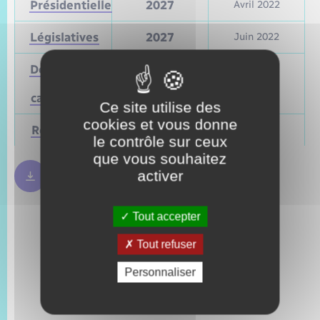
Présidentielle
2027
Avril 2022
Législatives
2027
Juin 2022
Départementales
(ou
Mars 2028
Juin 2021
cantonales)
Ce site utilise des
cookies et vous donne
Régionales
Mars 2028
Juin 2021
le contrôle sur ceux
que vous souhaitez
activer
Règles bulletin de vote
250.09 Ko
Tout accepter
Tout refuser
Personnaliser