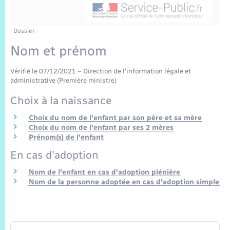
Sécurité Routière
Commerces, entreprises, emploi
Culture
Bilan des 2 mandats : 2014 et 2020
Sécurité incendie
Délibérations
Jeunesse
Vexin Normand
Infos communales
Elections et citoyenneté
Cadastre
Déchets
Sports et activités
Dossier
Nom et prénom
Risques naturels et technologiques
Arrêtés municipaux
Journal municipal numérique
Concessions funéraires
La Communauté de Communes
EDF ENEDIS
Associations
Vérifié le 07/12/2021 – Direction de l'information légale et
Permis détention de chien
Budget
Publications
administrative (Première ministre)
Eure en Normandie
Véolia – Eau Assainissement
Tourisme
Choix à la naissance
Numéros utiles
L’Eglise
Enfants – Jeunes
Hébergement de loisirs
Choix du nom de l'enfant par son père et sa mère
Choix du nom de l'enfant par ses 2 mères
Vidéoprotection
Le Cimetière
Prénom(s) de l'enfant
Seniors
En cas d'adoption
Projets et Réalisations
Numérique
Nom de l'enfant en cas d'adoption plénière
Nom de la personne adoptée en cas d'adoption simple
Info Patrimoine communal
Transports