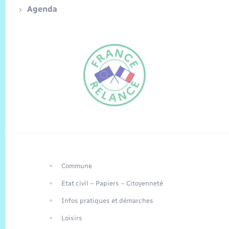
Agenda
Commune
FR
Etat civil – Papiers – Citoyenneté
EN
Infos pratiques et démarches
Traduction du
DE
site automatisée
Loisirs