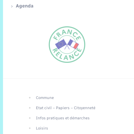
Agenda
Commune
FR
Etat civil – Papiers – Citoyenneté
EN
Infos pratiques et démarches
Traduction du
DE
site automatisée
Loisirs