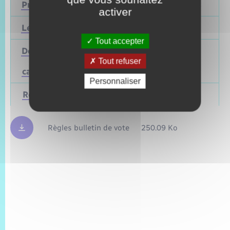
Présidentielle
2027
Avril 2022
activer
Législatives
2027
Juin 2022
Tout accepter
Départementales
(ou
Mars 2028
Juin 2021
Tout refuser
cantonales)
Personnaliser
Régionales
Mars 2028
Juin 2021
Règles bulletin de vote
250.09 Ko