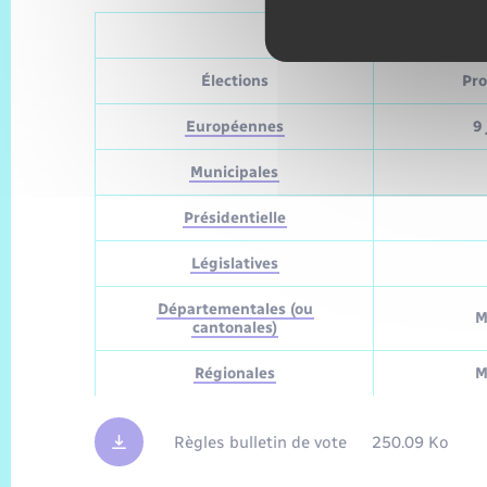
Tableau – Dates et pério
Élections
Pro
Européennes
9 
Municipales
Présidentielle
Législatives
Départementales (ou
M
cantonales)
Régionales
M
Règles bulletin de vote
250.09 Ko