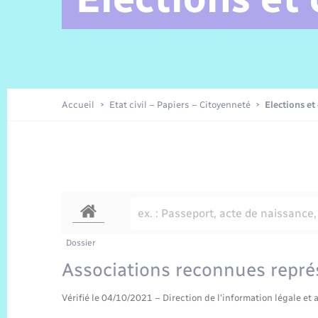
Alerte et Informations aux
C.R. conseils municipaux 2025
Parrainage civil
Offres d’emplois
Les aidants
Taxi
Protocoles-consignes
Nouvelle Normandie Tourisme
Enfance
Actualités permanentes
Sécurité Routière
Culture
populations
Amicale des aînés
Recensement
Commerces, entreprises,
emploi
Délibérations
Publications
Eure en Normandie
Tourisme
Permis détention de chien
Accueil
Etat civil – Papiers – Citoyenneté
Elections et
Véolia – Eau Assainissement
Projets et Réalisations
Numérique
Météo
Dossier
Associations reconnues repré
Vérifié le 04/10/2021 – Direction de l'information légale et 