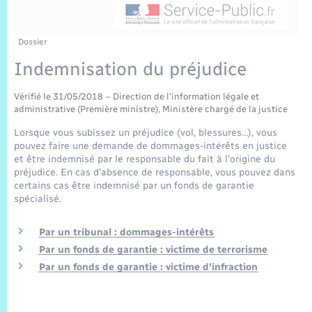
Sécurité Routière
Commerces, entreprises, emploi
Culture
Bilan des 2 mandats : 2014 et 2020
Sécurité incendie
Délibérations
Jeunesse
Vexin Normand
Infos communales
Elections et citoyenneté
Cadastre
Déchets
Sports et activités
Dossier
Indemnisation du préjudice
Risques naturels et technologiques
Arrêtés municipaux
Journal municipal numérique
Concessions funéraires
La Communauté de Communes
EDF ENEDIS
Associations
Vérifié le 31/05/2018 – Direction de l'information légale et
Permis détention de chien
Budget
Publications
administrative (Première ministre), Ministère chargé de la justice
Eure en Normandie
Véolia – Eau Assainissement
Tourisme
Lorsque vous subissez un préjudice (vol, blessures…), vous
Numéros utiles
pouvez faire une demande de dommages-intérêts en justice
L’Eglise
Enfants – Jeunes
Hébergement de loisirs
et être indemnisé par le responsable du fait à l'origine du
préjudice. En cas d'absence de responsable, vous pouvez dans
Vidéoprotection
Le Cimetière
certains cas être indemnisé par un fonds de garantie
Seniors
spécialisé.
Projets et Réalisations
Numérique
Par un tribunal : dommages-intérêts
Par un fonds de garantie : victime de terrorisme
Info Patrimoine communal
Par un fonds de garantie : victime d'infraction
Transports