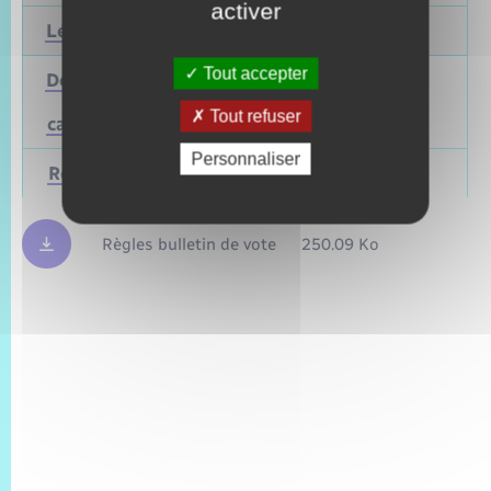
activer
Législatives
2027
Juin 2022
Tout accepter
Départementales
(ou
Mars 2028
Juin 2021
Tout refuser
cantonales)
Personnaliser
Régionales
Mars 2028
Juin 2021
Règles bulletin de vote
250.09 Ko