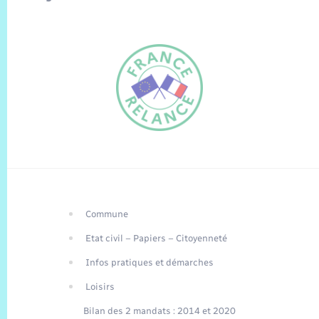
Commune
FR
Etat civil – Papiers – Citoyenneté
EN
Infos pratiques et démarches
Traduction du
DE
site automatisée
Loisirs
Bilan des 2 mandats : 2014 et 2020