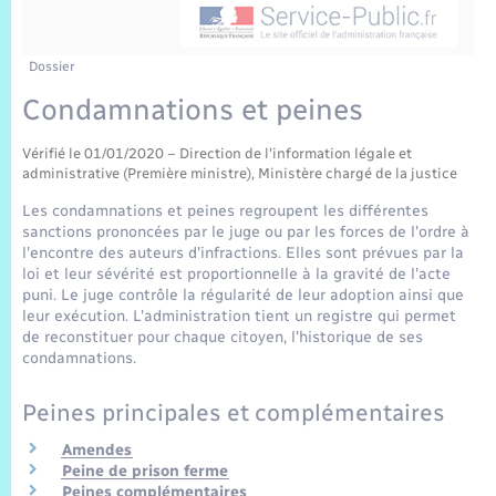
Sécurité Routière
Commerces, entreprises, emploi
Culture
Bilan des 2 mandats : 2014 et 2020
Sécurité incendie
Délibérations
Jeunesse
Vexin Normand
Infos communales
Elections et citoyenneté
Cadastre
Déchets
Sports et activités
Dossier
Condamnations et peines
Risques naturels et technologiques
Arrêtés municipaux
Journal municipal numérique
Concessions funéraires
La Communauté de Communes
EDF ENEDIS
Associations
Vérifié le 01/01/2020 – Direction de l'information légale et
Permis détention de chien
Budget
Publications
administrative (Première ministre), Ministère chargé de la justice
Eure en Normandie
Véolia – Eau Assainissement
Tourisme
Les condamnations et peines regroupent les différentes
Numéros utiles
sanctions prononcées par le juge ou par les forces de l'ordre à
L’Eglise
Enfants – Jeunes
Hébergement de loisirs
l'encontre des auteurs d'infractions. Elles sont prévues par la
loi et leur sévérité est proportionnelle à la gravité de l'acte
Vidéoprotection
Le Cimetière
puni. Le juge contrôle la régularité de leur adoption ainsi que
Seniors
leur exécution. L'administration tient un registre qui permet
de reconstituer pour chaque citoyen, l'historique de ses
Projets et Réalisations
condamnations.
Numérique
Peines principales et complémentaires
Info Patrimoine communal
Transports
Amendes
Peine de prison ferme
Peines complémentaires