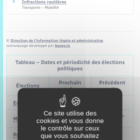
Infractions routières
Transports – Mobilité
©
Direction de l’information légale et administrative
comarquage developpé par
baseo.io
Tableau – Dates et périodicité des élections
politiques
Prochain
Précédent
Élections
vote
vote
Européennes
9 juin 2024
Mai 2019
Ce site utilise des
Mars et juin
Municipales
2026
cookies et vous donne
2020
le contrôle sur ceux
Présidentielle
2027
Avril 2022
que vous souhaitez