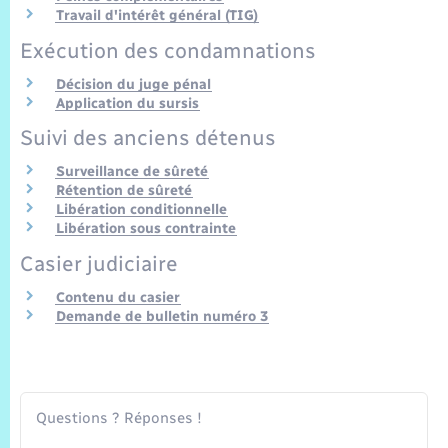
Trafic routier
Travail d'intérêt général (TIG)
Exécution des condamnations
Météo
Décision du juge pénal
Application du sursis
Suivi des anciens détenus
Surveillance de sûreté
Rétention de sûreté
Libération conditionnelle
Libération sous contrainte
Casier judiciaire
Contenu du casier
Demande de bulletin numéro 3
Questions ? Réponses !