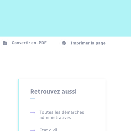
Risques naturels et technologiques
Arrêtés municipaux
Journal municipal numérique
La Communauté de Communes
Associations
Concessions funéraires
EDF ENEDIS
Le Cimetière
Vidéoprotection
Convertir en .PDF
Imprimer la page
Seniors
Trafic routier
Retrouvez aussi
Toutes les démarches
administratives
Etat civil