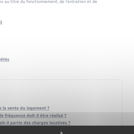
 au titre du fonctionnement, de l'entretien et de
s)
iétés
e la vente du logement ?
 fréquence doit-il être réalisé ?
it-il partie des charges locatives ?
s un immeuble en copropriété ?