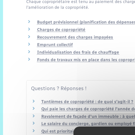
Chaque copropriétaire est tenu au paiement des charges
l'amélioration de la copropriété.
Budget prévisionnel (planification des dépense
Charges de copropriété
Recouvrement des charges impayées
Emprunt collectif
Individualisation des frais de chauffage
Fonds de travaux mis en place dans les copropr
Questions ? Réponses !
Tantièmes de copropriété : de quoi s'agit-il ?
Qui paie les charges de copropriété l'année d
Ravalement de façade d'un immeuble : à quelle
Le salaire du concierge, gardien ou employé fa
Qui est prioritaire pour acheter un bien dan