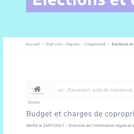
Alerte et Informations aux
Comptes rendus de conseils
Parrainage civil
Offres d’emplois
Les aidants
Taxi
Protocoles-consignes
Nouvelle Normandie Tourisme
Enfance
Actualités permanentes
Sécurité Routière
Culture
populations
Amicale des aînés
Recensement
Commerces, entreprises,
emploi
Budget
Publications
Eure en Normandie
Tourisme
Permis détention de chien
Accueil
Etat civil – Papiers – Citoyenneté
Elections et
Véolia – Eau Assainissement
Projets et Réalisations
Numérique
Météo
Dossier
Budget et charges de copropr
Vérifié le 24/07/2017 – Direction de l'information légale et 