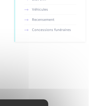
Véhicules
Recensement
Concessions funéraires