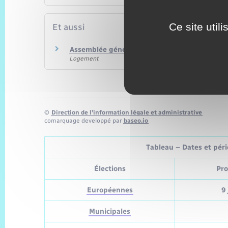
Ce site util
Et aussi
Assemblée générale des copropriétaires
Logement
©
Direction de l’information légale et administrative
comarquage developpé par
baseo.io
Tableau – Dates et pério
Élections
Pro
Européennes
9 
Municipales