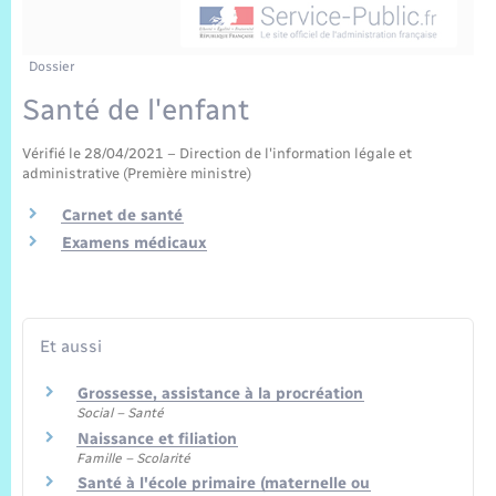
Sécurité Routière
Commerces, entreprises, emploi
Culture
Bilan des 2 mandats : 2014 et 2020
Sécurité incendie
Délibérations
Jeunesse
Vexin Normand
Infos communales
Elections et citoyenneté
Cadastre
Déchets
Sports et activités
Dossier
Santé de l'enfant
Risques naturels et technologiques
Arrêtés municipaux
Journal municipal numérique
Concessions funéraires
La Communauté de Communes
EDF ENEDIS
Associations
Vérifié le 28/04/2021 – Direction de l'information légale et
Permis détention de chien
Budget
Publications
administrative (Première ministre)
Eure en Normandie
Véolia – Eau Assainissement
Tourisme
Carnet de santé
Numéros utiles
L’Eglise
Examens médicaux
Enfants – Jeunes
Hébergement de loisirs
Vidéoprotection
Le Cimetière
Seniors
Et aussi
Projets et Réalisations
Numérique
Grossesse, assistance à la procréation
Info Patrimoine communal
Social – Santé
Transports
Naissance et filiation
Famille – Scolarité
Santé à l'école primaire (maternelle ou