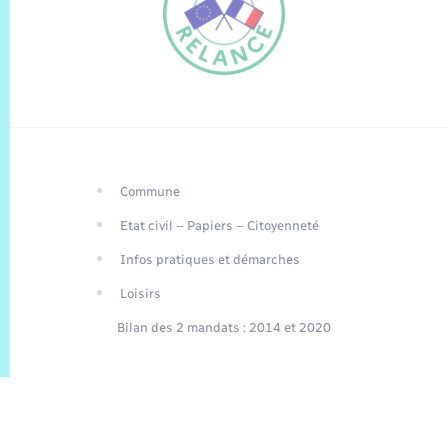
Commune
FR
Etat civil – Papiers – Citoyenneté
EN
Infos pratiques et démarches
Traduction du
DE
site automatisée
Loisirs
Bilan des 2 mandats : 2014 et 2020