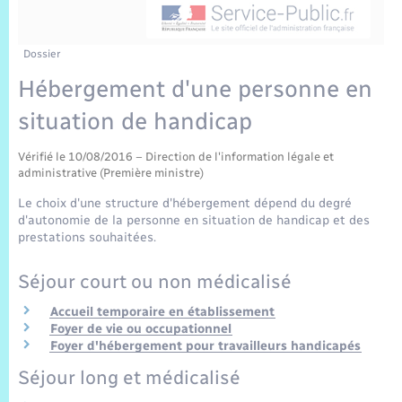
Sécurité Routière
Commerces, entreprises, emploi
Culture
Bilan des 2 mandats : 2014 et 2020
Sécurité incendie
C.R. conseils municipaux 2022
Jeunesse
Vexin Normand
Infos communales
Délibérations
Elections et citoyenneté
Cadastre
Déchets
Sports et activités
Dossier
Hébergement d'une personne en
Risques naturels et technologiques
Journal municipal numérique
Arrêtés municipaux
Concessions funéraires
La Communauté de Communes
EDF ENEDIS
Associations
situation de handicap
Permis détention de chien
Publications
Budget
Eure en Normandie
Véolia – Eau Assainissement
Tourisme
Vérifié le 10/08/2016 – Direction de l'information légale et
administrative (Première ministre)
Numéros utiles
L’Eglise
Enfants – Jeunes
Le choix d'une structure d'hébergement dépend du degré
Hébergement de loisirs
d'autonomie de la personne en situation de handicap et des
Vidéoprotection
prestations souhaitées.
Le Cimetière
Seniors
Séjour court ou non médicalisé
Projets et Réalisations
Numérique
Accueil temporaire en établissement
Foyer de vie ou occupationnel
Info Patrimoine communal
Foyer d'hébergement pour travailleurs handicapés
Transports
Séjour long et médicalisé