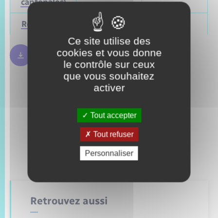
cantonales)
Régionales
Mars 2028
Juin 2021
Ce site utilise des
cookies et vous donne
Règles bulletin de vote
250.09 Ko
le contrôle sur ceux
que vous souhaitez
activer
Tout accepter
Tout refuser
Personnaliser
Retrouvez aussi