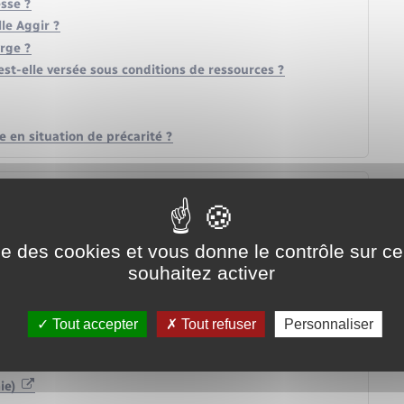
sse ?
lle Aggir ?
arge ?
est-elle versée sous conditions de ressources ?
 en situation de précarité ?
ise des cookies et vous donne le contrôle sur 
souhaitez activer
rsonne âgée
Tout accepter
Tout refuser
Personnaliser
ie)