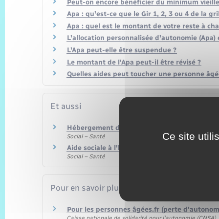
Peut-on encore bénéficier du minimum vieille
Apa : qu'est-ce que le Gir 1, 2, 3 ou 4 de la gri
Apa : quel est le montant de votre reste à ch
L'allocation personnalisée d'autonomie (Apa) 
L'Apa peut-elle être suspendue ?
Le montant de l'Apa peut-il être révisé ?
Quelles aides peut toucher une personne âgée
Et aussi
Hébergement des personnes âgées
Ce site util
Social – Santé
Aide sociale à l'hébergement (ASH) d'une pe
Social – Santé
Pour en savoir plus
Pour les personnes âgées.fr (perte d'autonom
Caisse nationale de solidarité pour l'autonomie (CNSA)