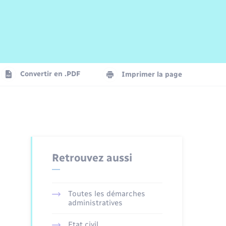
Risques naturels et technologiques
Arrêtés municipaux
Journal municipal numérique
La Communauté de Communes
Associations
Concessions funéraires
EDF ENEDIS
Le Cimetière
Vidéoprotection
Convertir en .PDF
Imprimer la page
Seniors
Trafic routier
Retrouvez aussi
Toutes les démarches
administratives
Etat civil