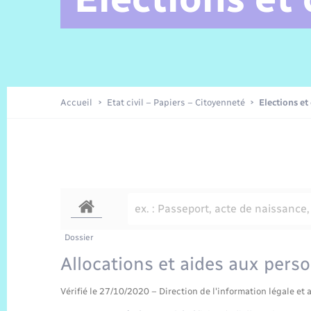
Alerte et Informations aux
Comptes rendus de conseils
Parrainage civil
Offres d’emplois
Les aidants
Taxi
Protocoles-consignes
Nouvelle Normandie Tourisme
Enfance
Actualités permanentes
Sécurité Routière
Culture
populations
Amicale des aînés
Recensement
Commerces, entreprises,
emploi
Budget
Publications
Eure en Normandie
Tourisme
Permis détention de chien
Accueil
Etat civil – Papiers – Citoyenneté
Elections et
Véolia – Eau Assainissement
Projets et Réalisations
Numérique
Météo
Dossier
Allocations et aides aux pers
Vérifié le 27/10/2020 – Direction de l'information légale et 