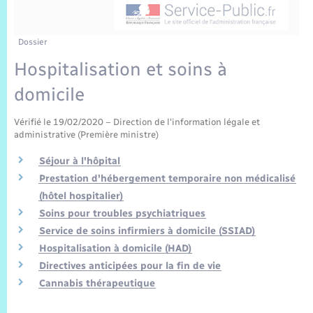
Sécurité Routière
Commerces, entreprises, emploi
Culture
Bilan des 2 mandats : 2014 et 2020
Sécurité incendie
C.R. conseils municipaux 2022
Jeunesse
Vexin Normand
Infos communales
Délibérations
Elections et citoyenneté
Cadastre
Déchets
Sports et activités
Dossier
Hospitalisation et soins à
Risques naturels et technologiques
Journal municipal numérique
Arrêtés municipaux
Concessions funéraires
La Communauté de Communes
EDF ENEDIS
Associations
domicile
Permis détention de chien
Publications
Budget
Eure en Normandie
Véolia – Eau Assainissement
Tourisme
Vérifié le 19/02/2020 – Direction de l'information légale et
administrative (Première ministre)
Numéros utiles
L’Eglise
Enfants – Jeunes
Hébergement de loisirs
Séjour à l'hôpital
Prestation d'hébergement temporaire non médicalisé
Vidéoprotection
Le Cimetière
Seniors
(hôtel hospitalier)
Soins pour troubles psychiatriques
Projets et Réalisations
Service de soins infirmiers à domicile (SSIAD)
Numérique
Hospitalisation à domicile (HAD)
Info Patrimoine communal
Directives anticipées pour la fin de vie
Transports
Cannabis thérapeutique