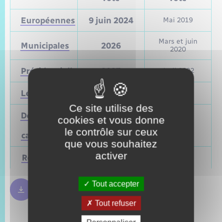
Européennes
9 juin 2024
Mai 2019
Mars et juin
Municipales
2026
2020
Présidentielle
2027
Avril 2022
Législatives
2027
Juin 2022
Ce site utilise des
Départementales
cookies et vous donne
(ou
Mars 2028
Juin 2021
le contrôle sur ceux
cantonales)
que vous souhaitez
activer
Régionales
Mars 2028
Juin 2021
Tout accepter
Règles bulletin de vote
250.09 Ko
Tout refuser