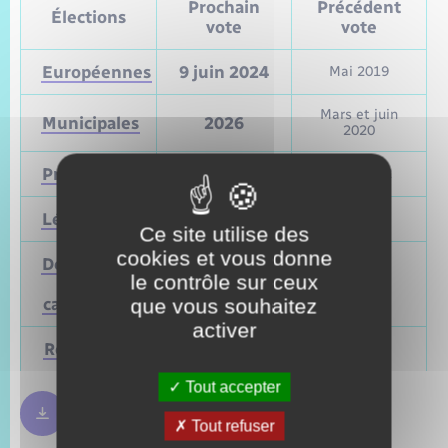
Prochain
Précédent
Élections
vote
vote
Européennes
9 juin 2024
Mai 2019
Mars et juin
Municipales
2026
2020
Présidentielle
2027
Avril 2022
Législatives
2027
Juin 2022
Ce site utilise des
cookies et vous donne
Départementales
le contrôle sur ceux
(ou
Mars 2028
Juin 2021
cantonales)
que vous souhaitez
activer
Régionales
Mars 2028
Juin 2021
Tout accepter
Règles bulletin de vote
250.09 Ko
Tout refuser