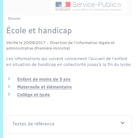
Sécurité Routière
Commerces, entreprises, emploi
Culture
Bilan des 2 mandats : 2014 et 2020
Sécurité incendie
Délibérations
Jeunesse
Vexin Normand
Infos communales
Elections et citoyenneté
Cadastre
Déchets
Sports et activités
Dossier
École et handicap
Risques naturels et technologiques
Arrêtés municipaux
Journal municipal numérique
Concessions funéraires
La Communauté de Communes
EDF ENEDIS
Associations
Vérifié le 20/09/2017 – Direction de l'information légale et
Permis détention de chien
Budget
Publications
administrative (Première ministre)
Eure en Normandie
Véolia – Eau Assainissement
Tourisme
Les informations qui suivent concernent l'accueil de l'enfant
Numéros utiles
en situation de handicap en collectivité jusqu'à la fin du lycée.
L’Eglise
Enfants – Jeunes
Hébergement de loisirs
Vidéoprotection
Enfant de moins de 3 ans
Le Cimetière
Seniors
Maternelle et élémentaire
Collège et lycée
Projets et Réalisations
Numérique
Info Patrimoine communal
Transports
Textes de référence