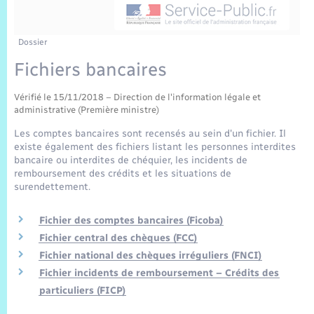
Sécurité Routière
Commerces, entreprises, emploi
Culture
Bilan des 2 mandats : 2014 et 2020
Sécurité incendie
Comptes rendus de conseils
Jeunesse
Vexin Normand
Infos communales
Elections et citoyenneté
Cadastre
Déchets
Sports et activités
Dossier
Fichiers bancaires
Risques naturels et technologiques
Les employés communaux
Journal municipal numérique
Concessions funéraires
La Communauté de Communes
EDF ENEDIS
Associations
Vérifié le 15/11/2018 – Direction de l'information légale et
Permis détention de chien
Délibérations
Publications
administrative (Première ministre)
Eure en Normandie
Véolia – Eau Assainissement
Tourisme
Les comptes bancaires sont recensés au sein d'un fichier. Il
Numéros utiles
Arrêtés municipaux
existe également des fichiers listant les personnes interdites
L’Eglise
Enfants – Jeunes
Hébergement de loisirs
bancaire ou interdites de chéquier, les incidents de
remboursement des crédits et les situations de
Vidéoprotection
Budget
Le Cimetière
surendettement.
Seniors
Fichier des comptes bancaires (Ficoba)
Projets et Réalisations
Numérique
Fichier central des chèques (FCC)
Fichier national des chèques irréguliers (FNCI)
Info Patrimoine communal
Fichier incidents de remboursement – Crédits des
Transports
particuliers (FICP)