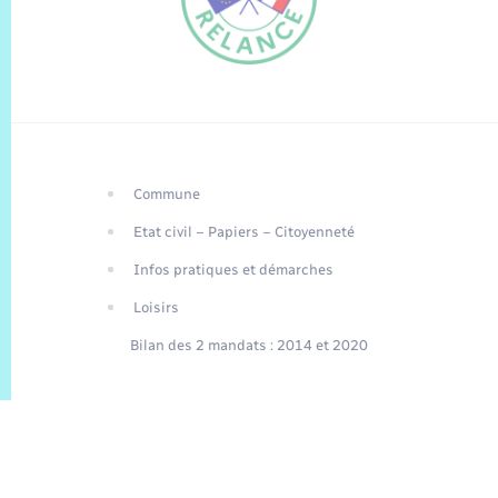
Commune
FR
Etat civil – Papiers – Citoyenneté
EN
Infos pratiques et démarches
Traduction du
DE
site automatisée
Loisirs
Bilan des 2 mandats : 2014 et 2020