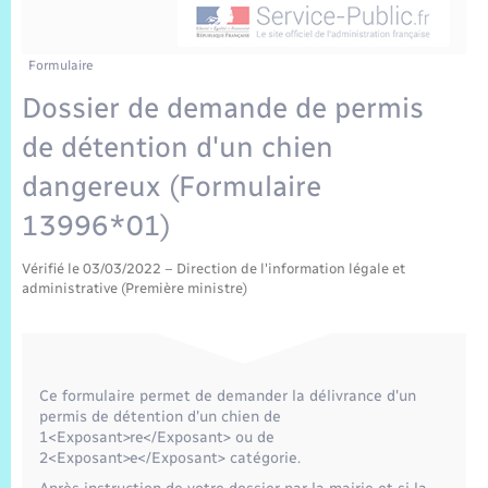
Sécurité Routière
Commerces, entreprises, emploi
Culture
Bilan des 2 mandats : 2014 et 2020
Sécurité incendie
Comptes rendus de conseils
Jeunesse
Vexin Normand
Infos communales
Elections et citoyenneté
Cadastre
Déchets
Sports et activités
Formulaire
Dossier de demande de permis
Risques naturels et technologiques
Les employés communaux
Journal municipal numérique
Concessions funéraires
La Communauté de Communes
EDF ENEDIS
Associations
de détention d'un chien
Permis détention de chien
Délibérations
Publications
Eure en Normandie
dangereux (Formulaire
Véolia – Eau Assainissement
Tourisme
13996*01)
Numéros utiles
Arrêtés municipaux
L’Eglise
Enfants – Jeunes
Hébergement de loisirs
Vérifié le 03/03/2022 – Direction de l'information légale et
Vidéoprotection
Budget
Le Cimetière
administrative (Première ministre)
Seniors
Projets et Réalisations
Numérique
Ce formulaire permet de demander la délivrance d'un
Info Patrimoine communal
permis de détention d'un chien de
Transports
1<Exposant>re</Exposant> ou de
2<Exposant>e</Exposant> catégorie.