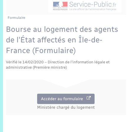
Sécurité Routière
Commerces, entreprises, emploi
Culture
Bilan des 2 mandats : 2014 et 2020
Sécurité incendie
Délibérations
Jeunesse
Vexin Normand
Infos communales
Elections et citoyenneté
Cadastre
Déchets
Sports et activités
Formulaire
Bourse au logement des agents
Risques naturels et technologiques
Arrêtés municipaux
Journal municipal numérique
Concessions funéraires
La Communauté de Communes
EDF ENEDIS
Associations
de l'État affectés en Île-de-
Permis détention de chien
Budget
Publications
Eure en Normandie
France (Formulaire)
Véolia – Eau Assainissement
Tourisme
Numéros utiles
Vérifié le 14/02/2020 – Direction de l'information légale et
L’Eglise
Enfants – Jeunes
Hébergement de loisirs
administrative (Première ministre)
Vidéoprotection
Le Cimetière
Seniors
Projets et Réalisations
Numérique
Accéder au formulaire
Ministère chargé du logement
Info Patrimoine communal
Transports