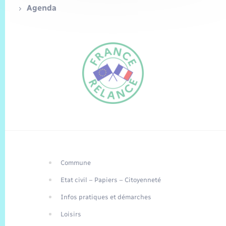
Agenda
Commune
FR
Etat civil – Papiers – Citoyenneté
EN
Infos pratiques et démarches
Traduction du
DE
site automatisée
Loisirs