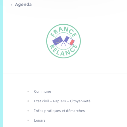
Agenda
Commune
FR
Etat civil – Papiers – Citoyenneté
EN
Infos pratiques et démarches
Traduction du
DE
site automatisée
Loisirs