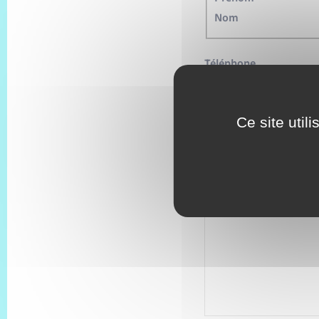
Nom
Téléphone
*
E-mail
*
Ce site util
Votre projet en quelq
*