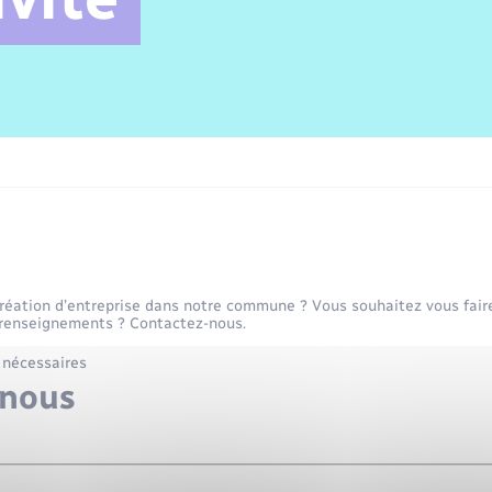
Sécurité incendie
Délibérations
Vexin Normand
Jeunesse
Infos communales
Cadastre
Sports et activités
Elections et citoyenneté
Déchets
L’Eglise
Hébergement de loisirs
Numéros utiles
Enfants – Jeunes
Info Patrimoine communal
Transports
réation d’entreprise dans notre commune ? Vous souhaitez vous fair
renseignements ? Contactez-nous.
 nécessaires
-nous