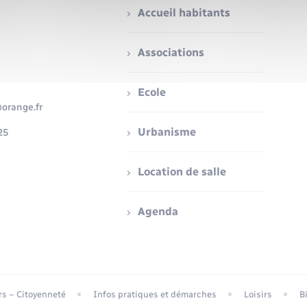
Accueil habitants
Associations
Ecole
orange.fr
Urbanisme
25
Location de salle
Agenda
ers – Citoyenneté
Infos pratiques et démarches
Loisirs
B