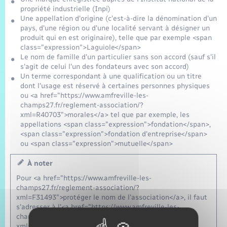
propriété industrielle (Inpi)
Une appellation d'origine (c'est-à-dire la dénomination d'un
pays, d'une région ou d'une localité servant à désigner un
produit qui en est originaire), telle que par exemple <span
class="expression">Laguiole</span>
Le nom de famille d'un particulier sans son accord (sauf s'il
s'agit de celui l'un des fondateurs avec son accord)
Un terme correspondant à une qualification ou un titre
dont l'usage est réservé à certaines personnes physiques
ou <a href="https://www.amfreville-les-
champs27.fr/reglement-association/?
xml=R40703">morales</a> tel que par exemple, les
appellations <span class="expression">fondation</span>,
<span class="expression">fondation d'entreprise</span>
ou <span class="expression">mutuelle</span>
À noter
Pour <a href="https://www.amfreville-les-
champs27.fr/reglement-association/?
xml=F31493">protéger le nom de l'association</a>, il faut
s'adresser à l'<a href="https://www.amfreville-les-
champs27.fr/reglement-association/?
xml=R32390">Inpi</a>.