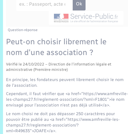
Sécurité Routière
Commerces, entreprises, emploi
Culture
Bilan des 2 mandats : 2014 et 2020
Sécurité incendie
C.R. conseils municipaux 2022
Jeunesse
Vexin Normand
Infos communales
Délibérations
Elections et citoyenneté
Cadastre
Déchets
Sports et activités
Risques naturels et technologiques
Journal municipal numérique
Arrêtés municipaux
Concessions funéraires
Question-réponse
La Communauté de Communes
EDF ENEDIS
Associations
Peut-on choisir librement le
Permis détention de chien
Publications
Budget
Eure en Normandie
Véolia – Eau Assainissement
nom d'une association ?
Tourisme
Numéros utiles
L’Eglise
Vérifié le 24/10/2022 – Direction de l'information légale et
Enfants – Jeunes
Hébergement de loisirs
administrative (Première ministre)
Vidéoprotection
Le Cimetière
En principe, les fondateurs peuvent librement choisir le nom
Seniors
de l'association.
Cependant, il faut vérifier que <a href="https://www.amfreville-
Projets et Réalisations
les-champs27.fr/reglement-association/?xml=F1801">le nom
Numérique
envisagé pour l'association n'est pas déjà utilisé</a>.
Info Patrimoine communal
Le nom choisi ne doit pas dépasser 250 caractères pour
Transports
pouvoir être publié au <a href="https://www.amfreville-les-
champs27.fr/reglement-association/?
xml=R49635">JOAFE</a>.