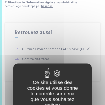
Trafic routier
©
Direction de l’information légale et administrative
comarquage developpé par
baseo.io
Météo
Retrouvez aussi
Culture Environnement Patrimoine (CEPA)
Comité des fêtes
Amicale des aînés
Ce site utilise des
cookies et vous donne
le contrôle sur ceux
que vous souhaitez
activer