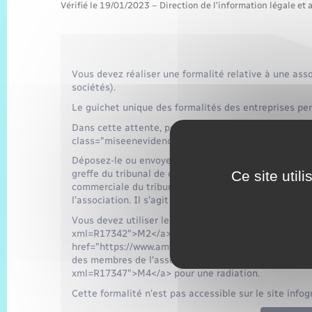
Vérifié le 19/01/2023 – Direction de l'information légale et 
Vous devez réaliser une formalité relative à une as
sociétés).
Le guichet unique des formalités des entreprises per
Dans cette attente, pour en informer l’administrati
class="miseenevidence">déclaration de sa création
Déposez-le ou envoyez-le accompagné des pièces just
Ce site util
greffe du tribunal de commerce ou du tribunal judic
commerciale du tribunal judiciaire pour l'Alsace-Mose
l’association. Il s’agit de l’organisme compétent pour 
Vous devez utiliser le formulaire <a href="https://w
xml=R17342">M2</a> pour une ou plusieurs modificati
href="https://www.amfreville-les-champs27.fr/regle
des membres de l'association et <a href="https://ww
xml=R17347">M4</a> pour une radiation.
Cette formalité n’est pas accessible sur le site infogre