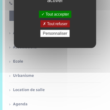
activer
Trafic routier
02 32 49 71 65 / 07 50 67 45 25
Météo
Tout accepter
Contact
Tout refuser
Accueil habitants
Personnaliser
Associations
Ecole
Urbanisme
Location de salle
Agenda