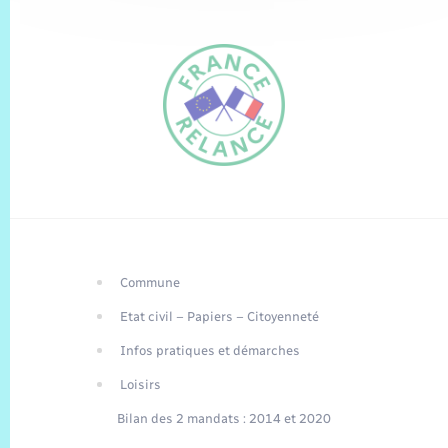
Commune
FR
Etat civil – Papiers – Citoyenneté
EN
Infos pratiques et démarches
Traduction du
DE
site automatisée
Loisirs
Bilan des 2 mandats : 2014 et 2020