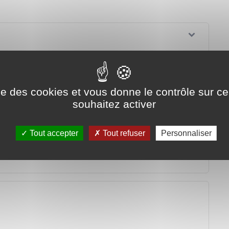
ise des cookies et vous donne le contrôle sur 
souhaitez activer
t ?
Tout accepter
Tout refuser
Personnaliser
l être entendu par le juge ?