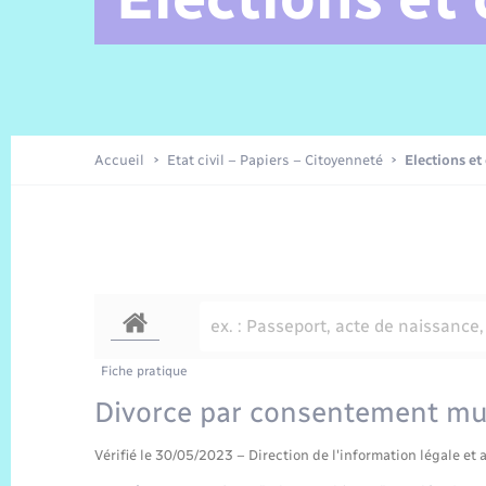
Alerte et Informations aux
Comptes rendus de conseils
Parrainage civil
Offres d’emplois
Les aidants
Taxi
Protocoles-consignes
Nouvelle Normandie Tourisme
Enfance
Actualités permanentes
Sécurité Routière
Culture
populations
Amicale des aînés
Recensement
Commerces, entreprises,
emploi
Budget
Publications
Eure en Normandie
Tourisme
Permis détention de chien
Accueil
Etat civil – Papiers – Citoyenneté
Elections et
Véolia – Eau Assainissement
Projets et Réalisations
Numérique
Météo
Fiche pratique
Divorce par consentement mu
Vérifié le 30/05/2023 – Direction de l'information légale et 