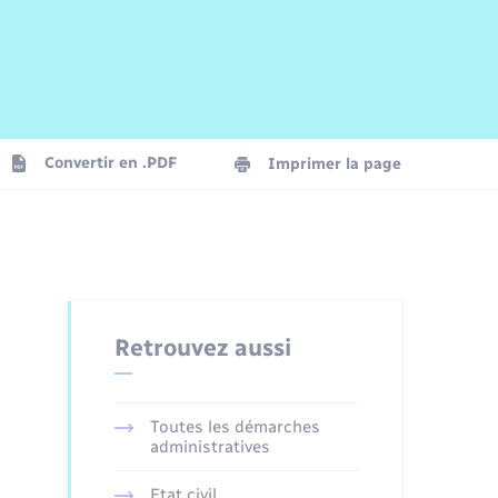
Risques naturels et technologiques
Arrêtés municipaux
Journal municipal numérique
La Communauté de Communes
Associations
Concessions funéraires
EDF ENEDIS
Le Cimetière
Vidéoprotection
Convertir en .PDF
Imprimer la page
Seniors
Trafic routier
Retrouvez aussi
Toutes les démarches
administratives
Etat civil