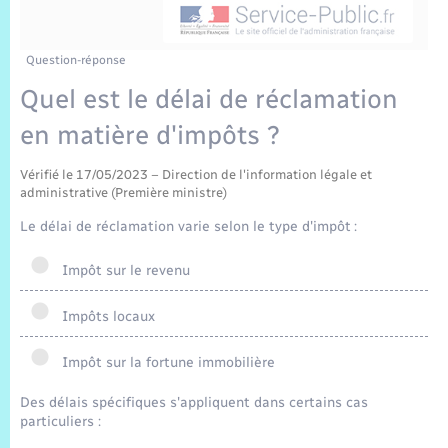
Sécurité Routière
Commerces, entreprises, emploi
Culture
Bilan des 2 mandats : 2014 et 2020
Sécurité incendie
Délibérations
Jeunesse
Vexin Normand
Infos communales
Elections et citoyenneté
Cadastre
Déchets
Sports et activités
Question-réponse
Quel est le délai de réclamation
Risques naturels et technologiques
Arrêtés municipaux
Journal municipal numérique
Concessions funéraires
La Communauté de Communes
EDF ENEDIS
Associations
en matière d'impôts ?
Permis détention de chien
Budget
Publications
Eure en Normandie
Véolia – Eau Assainissement
Tourisme
Vérifié le 17/05/2023 – Direction de l'information légale et
administrative (Première ministre)
Numéros utiles
L’Eglise
Enfants – Jeunes
Le délai de réclamation varie selon le type d'impôt :
Hébergement de loisirs
Vidéoprotection
Le Cimetière
Impôt sur le revenu
Seniors
Impôts locaux
Projets et Réalisations
Numérique
Impôt sur la fortune immobilière
Info Patrimoine communal
Transports
Des délais spécifiques s'appliquent dans certains cas
particuliers :