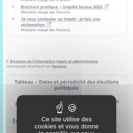
Ministère chargé des finances
Brochure pratique – Impôts locaux 2023
Ministère chargé des finances
Je veux contester un impôt : je fais une
réclamation
Ministère chargé des finances
©
Direction de l’information légale et administrative
comarquage developpé par
baseo.io
Tableau – Dates et périodicité des élections
politiques
Prochain
Précédent
Élections
vote
vote
Ce site utilise des
Européennes
9 juin 2024
Mai 2019
cookies et vous donne