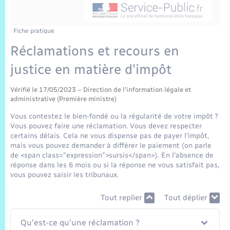
Sécurité Routière
Commerces, entreprises, emploi
Culture
Bilan des 2 mandats : 2014 et 2020
Sécurité incendie
Délibérations
Jeunesse
Vexin Normand
Infos communales
Elections et citoyenneté
Cadastre
Déchets
Sports et activités
Fiche pratique
Réclamations et recours en
Risques naturels et technologiques
Arrêtés municipaux
Journal municipal numérique
Concessions funéraires
La Communauté de Communes
EDF ENEDIS
Associations
justice en matière d'impôt
Permis détention de chien
Budget
Publications
Eure en Normandie
Véolia – Eau Assainissement
Tourisme
Vérifié le 17/05/2023 – Direction de l'information légale et
administrative (Première ministre)
Numéros utiles
L’Eglise
Enfants – Jeunes
Vous contestez le bien-fondé ou la régularité de votre impôt ?
Hébergement de loisirs
Vous pouvez faire une réclamation. Vous devez respecter
Vidéoprotection
certains délais. Cela ne vous dispense pas de payer l'impôt,
Le Cimetière
Seniors
mais vous pouvez demander à différer le paiement (on parle
de <span class="expression">sursis</span>). En l'absence de
Projets et Réalisations
réponse dans les 6 mois ou si la réponse ne vous satisfait pas,
Numérique
vous pouvez saisir les tribunaux.
Info Patrimoine communal
Tout replier
Tout déplier
Transports
Qu'est-ce qu'une réclamation ?