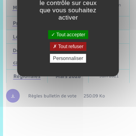
le contrôle sur ceux
Mars et juin
Municipales
2026
que vous souhaitez
2020
activer
Présidentielle
2027
Avril 2022
Tout accepter
Législatives
2027
Juin 2022
Tout refuser
Départementales
(ou
Mars 2028
Juin 2021
Personnaliser
cantonales)
Régionales
Mars 2028
Juin 2021
Règles bulletin de vote
250.09 Ko