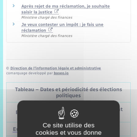
Après rejet de ma réclamation, je souhaite
saisir la justice
Ministère chargé des finances
Je veux contester un impôt : je fais une
réclamation
Ministère chargé des finances
©
Direction de l’information légale et administrative
comarquage developpé par
baseo.io
Tableau – Dates et périodicité des élections
politiques
Prochain
Précédent
Élections
vote
vote
Ce site utilise des
Européennes
9 juin 2024
Mai 2019
cookies et vous donne