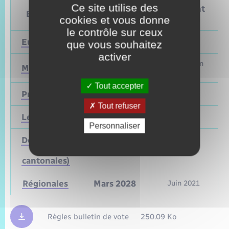
Ce site utilise des
Prochain
Précédent
Élections
cookies et vous donne
vote
vote
le contrôle sur ceux
Européennes
9 juin 2024
Mai 2019
que vous souhaitez
activer
Mars et juin
Municipales
2026
2020
Tout accepter
Présidentielle
2027
Avril 2022
Tout refuser
Législatives
2027
Juin 2022
Personnaliser
Départementales
(ou
Mars 2028
Juin 2021
cantonales)
Régionales
Mars 2028
Juin 2021
Règles bulletin de vote
250.09 Ko