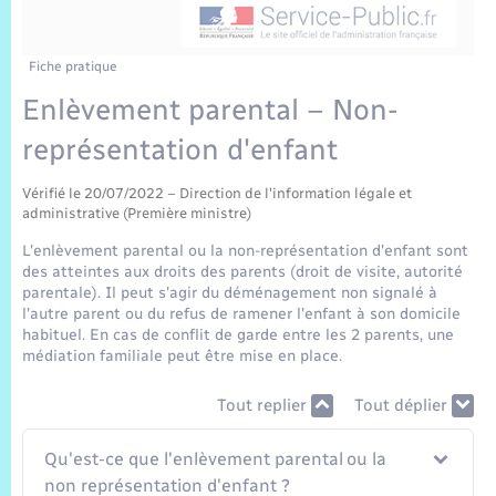
Sécurité Routière
Commerces, entreprises, emploi
Culture
Bilan des 2 mandats : 2014 et 2020
Sécurité incendie
Délibérations
Jeunesse
Vexin Normand
Infos communales
Elections et citoyenneté
Cadastre
Déchets
Sports et activités
Fiche pratique
Enlèvement parental – Non-
Risques naturels et technologiques
Arrêtés municipaux
Journal municipal numérique
Concessions funéraires
La Communauté de Communes
EDF ENEDIS
Associations
représentation d'enfant
Permis détention de chien
Budget
Publications
Eure en Normandie
Véolia – Eau Assainissement
Tourisme
Vérifié le 20/07/2022 – Direction de l'information légale et
administrative (Première ministre)
Numéros utiles
L’Eglise
Enfants – Jeunes
L'enlèvement parental ou la non-représentation d'enfant sont
Hébergement de loisirs
des atteintes aux droits des parents (droit de visite, autorité
Vidéoprotection
parentale). Il peut s'agir du déménagement non signalé à
Le Cimetière
Seniors
l'autre parent ou du refus de ramener l'enfant à son domicile
habituel. En cas de conflit de garde entre les 2 parents, une
Projets et Réalisations
médiation familiale peut être mise en place.
Numérique
Tout replier
Tout déplier
Info Patrimoine communal
Transports
Qu'est-ce que l'enlèvement parental ou la
non représentation d'enfant ?