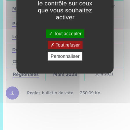
le contrôle sur ceux
Mars et juin
Municipales
2026
que vous souhaitez
2020
activer
Présidentielle
2027
Avril 2022
Tout accepter
Législatives
2027
Juin 2022
Tout refuser
Départementales
(ou
Mars 2028
Juin 2021
Personnaliser
cantonales)
Régionales
Mars 2028
Juin 2021
Règles bulletin de vote
250.09 Ko