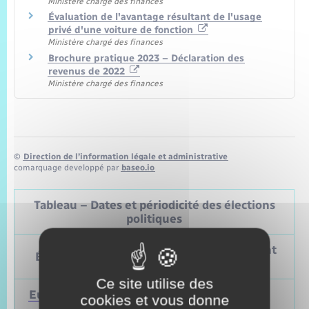
Ministère chargé des finances
Évaluation de l'avantage résultant de l'usage
privé d'une voiture de fonction
Ministère chargé des finances
Brochure pratique 2023 – Déclaration des
revenus de 2022
Ministère chargé des finances
©
Direction de l’information légale et administrative
comarquage developpé par
baseo.io
Tableau – Dates et périodicité des élections
politiques
Prochain
Précédent
Élections
vote
vote
Ce site utilise des
Européennes
9 juin 2024
Mai 2019
cookies et vous donne