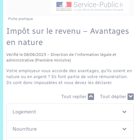
Sécurité Routière
Commerces, entreprises, emploi
Culture
Bilan des 2 mandats : 2014 et 2020
Sécurité incendie
Comptes rendus de conseils
Jeunesse
Vexin Normand
Infos communales
Elections et citoyenneté
Cadastre
Déchets
Sports et activités
Fiche pratique
Impôt sur le revenu – Avantages
Risques naturels et technologiques
Les employés communaux
Journal municipal numérique
Concessions funéraires
La Communauté de Communes
EDF ENEDIS
Associations
en nature
Permis détention de chien
Délibérations
Publications
Eure en Normandie
Véolia – Eau Assainissement
Tourisme
Vérifié le 08/06/2023 – Direction de l'information légale et
administrative (Première ministre)
Numéros utiles
Arrêtés municipaux
L’Eglise
Enfants – Jeunes
Votre employeur vous accorde des avantages, qu'ils soient en
Hébergement de loisirs
nature ou en argent ? Ils font partie de votre rémunération.
Vidéoprotection
Budget
Ils sont donc imposables et vous devez les déclarer.
Le Cimetière
Seniors
Tout replier
Tout déplier
Projets et Réalisations
Numérique
Logement
Info Patrimoine communal
Transports
Nourriture