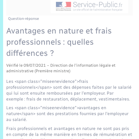
Sécurité Routière
Commerces, entreprises, emploi
Culture
Bilan des 2 mandats : 2014 et 2020
Sécurité incendie
Délibérations
Jeunesse
Vexin Normand
Infos communales
Elections et citoyenneté
Cadastre
Déchets
Sports et activités
Question-réponse
Avantages en nature et frais
Risques naturels et technologiques
Arrêtés municipaux
Journal municipal numérique
Concessions funéraires
La Communauté de Communes
EDF ENEDIS
Associations
professionnels : quelles
Permis détention de chien
Budget
Publications
Eure en Normandie
différences ?
Véolia – Eau Assainissement
Tourisme
Numéros utiles
Vérifié le 09/07/2021 – Direction de l'information légale et
L’Eglise
Enfants – Jeunes
Hébergement de loisirs
administrative (Première ministre)
Vidéoprotection
Les <span class="miseenevidence">frais
Le Cimetière
Seniors
professionnels</span> sont des dépenses faites par le salarié
qui lui sont ensuite remboursées par l'employeur. Par
Projets et Réalisations
exemple : frais de restauration, déplacement, vestimentaires.
Numérique
Les <span class="miseenevidence">avantages en
nature</span> sont des prestations fournies par l'employeur
Info Patrimoine communal
au salarié.
Transports
Frais professionnels et avantages en nature ne sont pas pris
en compte de la même manière en termes de rémunération et