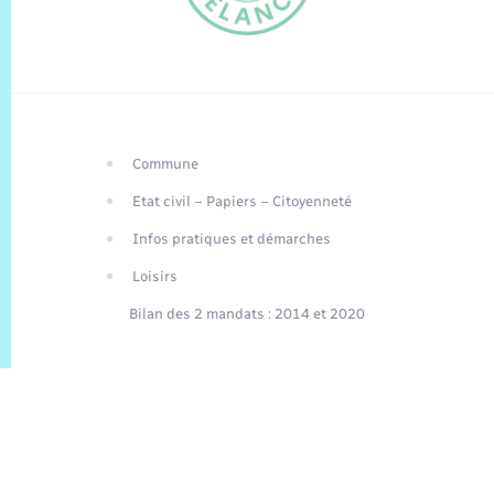
Commune
FR
Etat civil – Papiers – Citoyenneté
EN
Infos pratiques et démarches
Traduction du
DE
site automatisée
Loisirs
Bilan des 2 mandats : 2014 et 2020