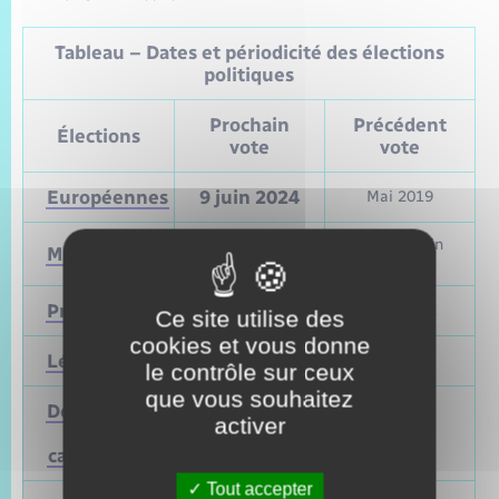
Tableau – Dates et périodicité des élections
politiques
Prochain
Précédent
Élections
vote
vote
Européennes
9 juin 2024
Mai 2019
Mars et juin
Municipales
2026
2020
Présidentielle
2027
Avril 2022
Ce site utilise des
cookies et vous donne
Législatives
2027
Juin 2022
le contrôle sur ceux
que vous souhaitez
Départementales
activer
(ou
Mars 2028
Juin 2021
cantonales)
Tout accepter