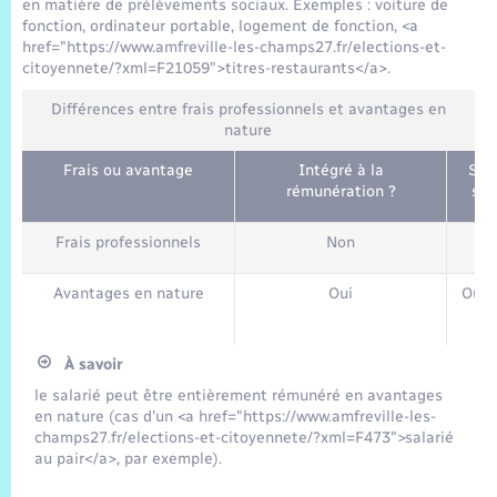
Trafic routier
en matière de prélèvements sociaux. Exemples : voiture de
fonction, ordinateur portable, logement de fonction, <a
href="https://www.amfreville-les-champs27.fr/elections-et-
Météo
citoyennete/?xml=F21059">titres-restaurants</a>.
Différences entre frais professionnels et avantages en
nature
Frais ou avantage
Intégré à la
Sou
rémunération ?
soc
Frais professionnels
Non
Avantages en nature
Oui
Oui 
À savoir
le salarié peut être entièrement rémunéré en avantages
en nature (cas d'un <a href="https://www.amfreville-les-
champs27.fr/elections-et-citoyennete/?xml=F473">salarié
au pair</a>, par exemple).