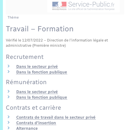
Sécurité Routière
Commerces, entreprises, emploi
Culture
Bilan des 2 mandats : 2014 et 2020
Sécurité incendie
Délibérations
Jeunesse
Vexin Normand
Infos communales
Elections et citoyenneté
Cadastre
Déchets
Sports et activités
Thème
Travail – Formation
Risques naturels et technologiques
Arrêtés municipaux
Journal municipal numérique
Concessions funéraires
La Communauté de Communes
EDF ENEDIS
Associations
Vérifié le 12/07/2022 – Direction de l'information légale et
Permis détention de chien
Budget
Publications
administrative (Première ministre)
Eure en Normandie
Véolia – Eau Assainissement
Tourisme
Recrutement
Numéros utiles
L’Eglise
Enfants – Jeunes
Hébergement de loisirs
Dans le secteur privé
Dans la fonction publique
Vidéoprotection
Le Cimetière
Seniors
Rémunération
Dans le secteur privé
Projets et Réalisations
Numérique
Dans la fonction publique
Contrats et carrière
Info Patrimoine communal
Transports
Contrats de travail dans le secteur privé
Contrats d'insertion
Alternance