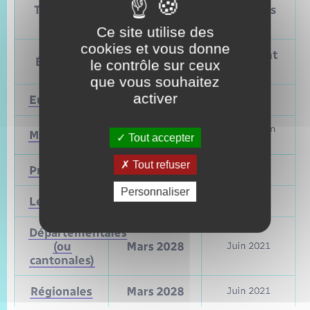
Tableau – Dates et périodicité des élections
politiques
Ce site utilise des
cookies et vous donne
Prochain
Précédent
Élections
le contrôle sur ceux
vote
vote
que vous souhaitez
activer
Européennes
9 juin 2024
Mai 2019
Mars et juin
Municipales
2026
Tout accepter
2020
Tout refuser
Présidentielle
2027
Avril 2022
Personnaliser
Législatives
2027
Juin 2022
Départementales
(ou
Mars 2028
Juin 2021
cantonales)
Régionales
Mars 2028
Juin 2021