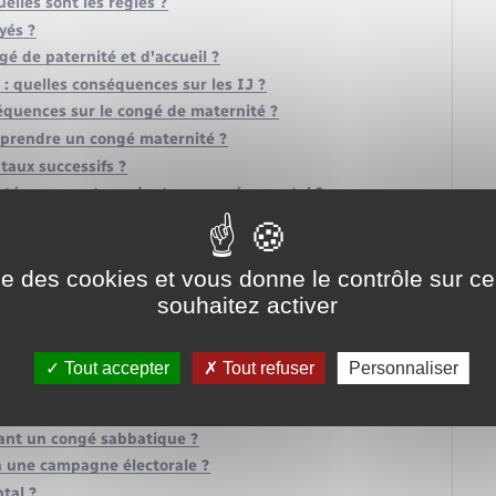
elles sont les règles ?
yés ?
é de paternité et d'accueil ?
: quelles conséquences sur les IJ ?
équences sur le congé de maternité ?
 prendre un congé maternité ?
taux successifs ?
à l'intéressement pendant un congé parental ?
antages de la mutuelle ?
lle plus dans l'entreprise ?
ise des cookies et vous donne le contrôle sur 
ngés payés : quelles conséquences ?
souhaitez activer
les ?
s un arrêt maladie ?
ngés payés de revenir travailler ?
Tout accepter
Tout refuser
Personnaliser
ndés par le salarié ?
de la SNCF à tarif réduit ?
dant un congé sabbatique ?
 à une campagne électorale ?
tal ?