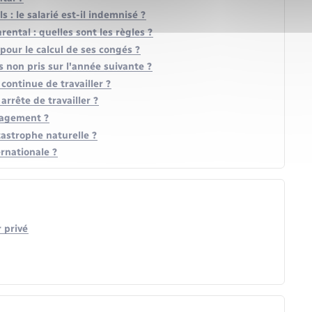
: le salarié est-il indemnisé ?
ental : quelles sont les règles ?
pour le calcul de ses congés ?
s non pris sur l'année suivante ?
 continue de travailler ?
 arrête de travailler ?
nagement ?
atastrophe naturelle ?
rnationale ?
 privé