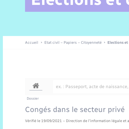
Alerte et Informations aux
C.R. conseils municipaux 2025
Parrainage civil
Offres d’emplois
Les aidants
Taxi
Protocoles-consignes
Nouvelle Normandie Tourisme
Enfance
Actualités permanentes
Sécurité Routière
Culture
populations
Amicale des aînés
Recensement
Commerces, entreprises,
emploi
Délibérations
Publications
Eure en Normandie
Tourisme
Permis détention de chien
Accueil
Etat civil – Papiers – Citoyenneté
Elections et
Véolia – Eau Assainissement
Projets et Réalisations
Numérique
Météo
Dossier
Congés dans le secteur privé
Vérifié le 19/09/2021 – Direction de l'information légale et 