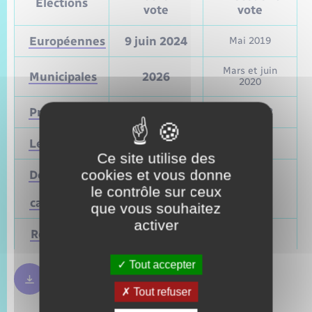
Élections
vote
vote
Européennes
9 juin 2024
Mai 2019
Mars et juin
Municipales
2026
2020
Présidentielle
2027
Avril 2022
Législatives
2027
Juin 2022
Ce site utilise des
cookies et vous donne
Départementales
(ou
Mars 2028
Juin 2021
le contrôle sur ceux
cantonales)
que vous souhaitez
activer
Régionales
Mars 2028
Juin 2021
Tout accepter
Règles bulletin de vote
250.09 Ko
Tout refuser