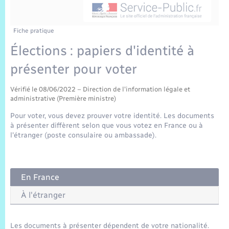
Sécurité Routière
Commerces, entreprises, emploi
Culture
Bilan des 2 mandats : 2014 et 2020
Sécurité incendie
Comptes rendus de conseils
Jeunesse
Vexin Normand
Infos communales
Elections et citoyenneté
Cadastre
Déchets
Sports et activités
Fiche pratique
Élections : papiers d'identité à
Risques naturels et technologiques
Les employés communaux
Journal municipal numérique
Concessions funéraires
La Communauté de Communes
EDF ENEDIS
Associations
présenter pour voter
Permis détention de chien
Délibérations
Publications
Eure en Normandie
Véolia – Eau Assainissement
Tourisme
Vérifié le 08/06/2022 – Direction de l'information légale et
administrative (Première ministre)
Numéros utiles
Arrêtés municipaux
L’Eglise
Enfants – Jeunes
Pour voter, vous devez prouver votre identité. Les documents
Hébergement de loisirs
à présenter diffèrent selon que vous votez en France ou à
Vidéoprotection
Budget
l'étranger (poste consulaire ou ambassade).
Le Cimetière
Seniors
Projets et Réalisations
Numérique
En France
Info Patrimoine communal
À l'étranger
Transports
Les documents à présenter dépendent de votre nationalité.