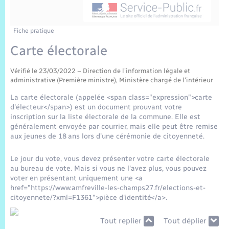
Sécurité Routière
Commerces, entreprises, emploi
Culture
Bilan des 2 mandats : 2014 et 2020
Sécurité incendie
Délibérations
Jeunesse
Vexin Normand
Infos communales
Elections et citoyenneté
Cadastre
Déchets
Sports et activités
Fiche pratique
Carte électorale
Risques naturels et technologiques
Arrêtés municipaux
Journal municipal numérique
Concessions funéraires
La Communauté de Communes
EDF ENEDIS
Associations
Vérifié le 23/03/2022 – Direction de l'information légale et
Permis détention de chien
Budget
Publications
administrative (Première ministre), Ministère chargé de l'intérieur
Eure en Normandie
Véolia – Eau Assainissement
Tourisme
La carte électorale (appelée <span class="expression">carte
Numéros utiles
d'électeur</span>) est un document prouvant votre
L’Eglise
Enfants – Jeunes
Hébergement de loisirs
inscription sur la liste électorale de la commune. Elle est
généralement envoyée par courrier, mais elle peut être remise
Vidéoprotection
Le Cimetière
aux jeunes de 18 ans lors d'une cérémonie de citoyenneté.
Seniors
Le jour du vote, vous devez présenter votre carte électorale
Projets et Réalisations
au bureau de vote. Mais si vous ne l'avez plus, vous pouvez
Numérique
voter en présentant uniquement une <a
href="https://www.amfreville-les-champs27.fr/elections-et-
Info Patrimoine communal
citoyennete/?xml=F1361">pièce d'identité</a>.
Transports
Tout replier
Tout déplier