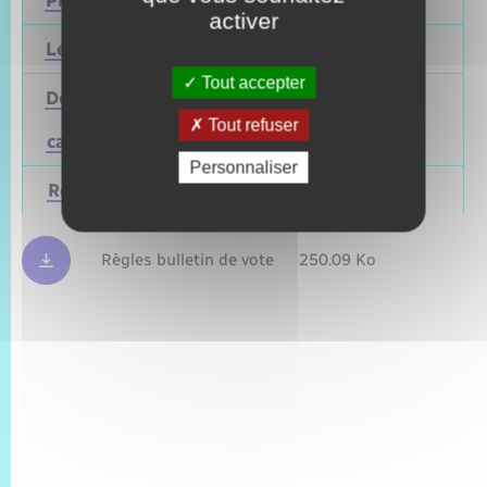
activer
Législatives
2027
Juin 2022
Tout accepter
Départementales
(ou
Mars 2028
Juin 2021
Tout refuser
cantonales)
Personnaliser
Régionales
Mars 2028
Juin 2021
Règles bulletin de vote
250.09 Ko