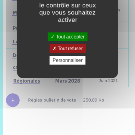
le contrôle sur ceux
Mars et juin
que vous souhaitez
Municipales
2026
2020
activer
Présidentielle
2027
Avril 2022
Tout accepter
Législatives
2027
Juin 2022
Tout refuser
Départementales
Personnaliser
(ou
Mars 2028
Juin 2021
cantonales)
Régionales
Mars 2028
Juin 2021
Règles bulletin de vote
250.09 Ko