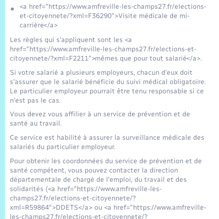
Trafic routier
<a href="https://www.amfreville-les-champs27.fr/elections-
et-citoyennete/?xml=F36290">Visite médicale de mi-
carrière</a>
Météo
Les règles qui s'appliquent sont les <a
href="https://www.amfreville-les-champs27.fr/elections-et-
citoyennete/?xml=F2211">mêmes que pour tout salarié</a>.
Si votre salarié a plusieurs employeurs, chacun d'eux doit
s'assurer que le salarié bénéficie du suivi médical obligatoire.
Le particulier employeur pourrait être tenu responsable si ce
n'est pas le cas.
Vous devez vous affilier à un service de prévention et de
santé au travail.
Ce service est habilité à assurer la surveillance médicale des
salariés du particulier employeur.
Pour obtenir les coordonnées du service de prévention et de
santé compétent, vous pouvez contacter la direction
départementale de chargé de l'emploi, du travail et des
solidarités (<a href="https://www.amfreville-les-
champs27.fr/elections-et-citoyennete/?
xml=R59864">DDETS</a> ou <a href="https://www.amfreville-
les-champs27.fr/elections-et-citoyennete/?