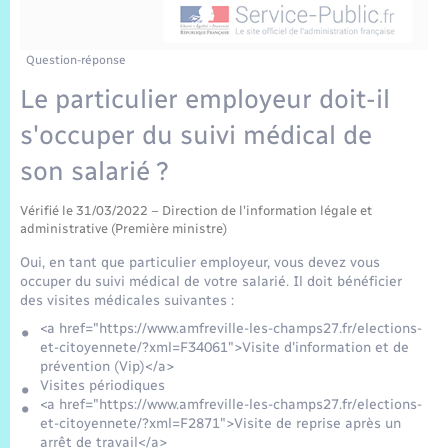
Sécurité Routière
Commerces, entreprises, emploi
Culture
Bilan des 2 mandats : 2014 et 2020
Sécurité incendie
Délibérations
Jeunesse
Vexin Normand
Infos communales
Elections et citoyenneté
Cadastre
Déchets
Sports et activités
Question-réponse
Le particulier employeur doit-il
Risques naturels et technologiques
Arrêtés municipaux
Journal municipal numérique
Concessions funéraires
La Communauté de Communes
EDF ENEDIS
Associations
s'occuper du suivi médical de
Permis détention de chien
Budget
Publications
Eure en Normandie
son salarié ?
Véolia – Eau Assainissement
Tourisme
Numéros utiles
Vérifié le 31/03/2022 – Direction de l'information légale et
L’Eglise
Enfants – Jeunes
Hébergement de loisirs
administrative (Première ministre)
Vidéoprotection
Oui, en tant que particulier employeur, vous devez vous
Le Cimetière
Seniors
occuper du suivi médical de votre salarié. Il doit bénéficier
des visites médicales suivantes :
Projets et Réalisations
<a href="https://www.amfreville-les-champs27.fr/elections-
Numérique
et-citoyennete/?xml=F34061">Visite d'information et de
prévention (Vip)</a>
Info Patrimoine communal
Visites périodiques
Transports
<a href="https://www.amfreville-les-champs27.fr/elections-
et-citoyennete/?xml=F2871">Visite de reprise après un
arrêt de travail</a>