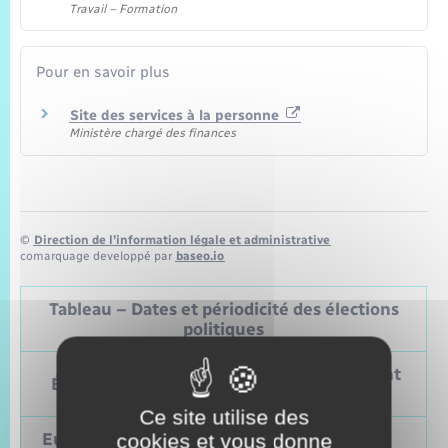
Travail – Formation
Pour en savoir plus
Site des services à la personne
Ministère chargé des finances
©
Direction de l’information légale et administrative
comarquage developpé par
baseo.io
Tableau – Dates et périodicité des élections
politiques
Prochain
Précédent
Élections
vote
vote
Ce site utilise des
Européennes
9 juin 2024
cookies et vous donne
Mai 2019