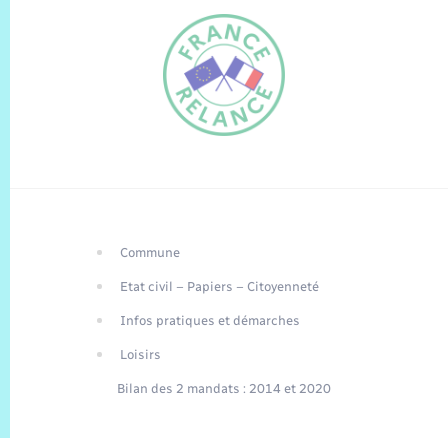
Commune
FR
Etat civil – Papiers – Citoyenneté
EN
Infos pratiques et démarches
Traduction du
DE
site automatisée
Loisirs
Bilan des 2 mandats : 2014 et 2020