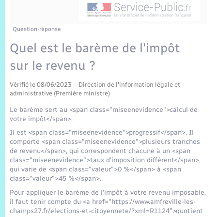
Sécurité Routière
Commerces, entreprises, emploi
Culture
Bilan des 2 mandats : 2014 et 2020
Sécurité incendie
Délibérations
Jeunesse
Vexin Normand
Infos communales
Elections et citoyenneté
Cadastre
Déchets
Sports et activités
Question-réponse
Quel est le barème de l'impôt
Risques naturels et technologiques
Arrêtés municipaux
Journal municipal numérique
Concessions funéraires
La Communauté de Communes
EDF ENEDIS
Associations
sur le revenu ?
Permis détention de chien
Budget
Publications
Eure en Normandie
Véolia – Eau Assainissement
Tourisme
Vérifié le 08/06/2023 – Direction de l'information légale et
administrative (Première ministre)
Numéros utiles
L’Eglise
Enfants – Jeunes
Le barème sert au <span class="miseenevidence">calcul de
Hébergement de loisirs
votre impôt</span>.
Vidéoprotection
Le Cimetière
Il est <span class="miseenevidence">progressif</span>. Il
Seniors
comporte <span class="miseenevidence">plusieurs tranches
de revenu</span>, qui correspondent chacune à un <span
Projets et Réalisations
class="miseenevidence">taux d'imposition différent</span>,
Numérique
qui varie de <span class="valeur">0 %</span> à <span
class="valeur">45 %</span>.
Info Patrimoine communal
Transports
Pour appliquer le barème de l'impôt à votre revenu imposable,
il faut tenir compte du <a href="https://www.amfreville-les-
champs27.fr/elections-et-citoyennete/?xml=R1124">quotient