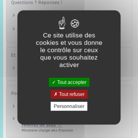
Questions ? Réponses !
Qui doit payer la contribution exceptionnelle
sur les hauts revenus ?
Quelle est la date limite pour faire sa
Ce site utilise des
déclaration de revenus ?
cookies et vous donne
le contrôle sur ceux
Et aussi
que vous souhaitez
activer
Impôt sur le revenu – Calcul de l'impôt
Argent – Impôts – Consommation
Tout accepter
Pour en savoir plus
Tout refuser
Personnaliser
Site des impôts
Ministère chargé des finances
Brochure pratique 2023 – Déclaration des
revenus de 2022
Ministère chargé des finances