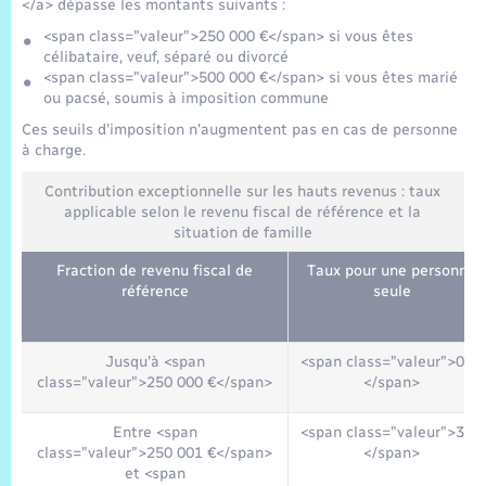
Trafic routier
</a> dépasse les montants suivants :
<span class="valeur">250 000 €</span> si vous êtes
célibataire, veuf, séparé ou divorcé
Météo
<span class="valeur">500 000 €</span> si vous êtes marié
ou pacsé, soumis à imposition commune
Ces seuils d'imposition n'augmentent pas en cas de personne
à charge.
Contribution exceptionnelle sur les hauts revenus : taux
applicable selon le revenu fiscal de référence et la
situation de famille
Fraction de revenu fiscal de
Taux pour une personne
référence
seule
Jusqu'à <span
<span class="valeur">0 %
class="valeur">250 000 €</span>
</span>
Entre <span
<span class="valeur">3 %
class="valeur">250 001 €</span>
</span>
et <span