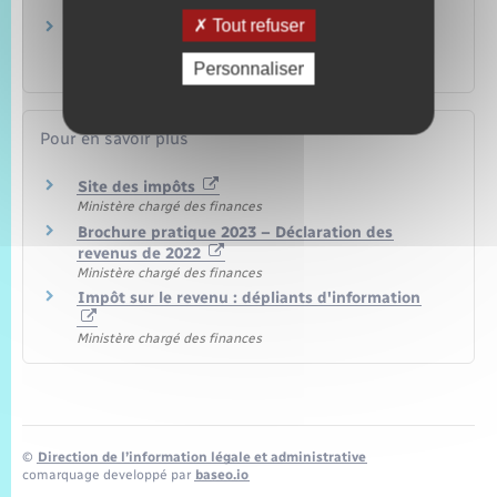
Travail – Formation
Tout refuser
Impôt sur le revenu – Indemnités de fin de
contrat, licenciement, retraite
Personnaliser
Argent – Impôts – Consommation
Pour en savoir plus
Site des impôts
Ministère chargé des finances
Brochure pratique 2023 – Déclaration des
revenus de 2022
Ministère chargé des finances
Impôt sur le revenu : dépliants d'information
Ministère chargé des finances
©
Direction de l’information légale et administrative
comarquage developpé par
baseo.io