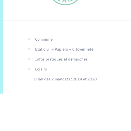
Commune
FR
Etat civil – Papiers – Citoyenneté
EN
Infos pratiques et démarches
Traduction du
DE
site automatisée
Loisirs
Bilan des 2 mandats : 2014 et 2020