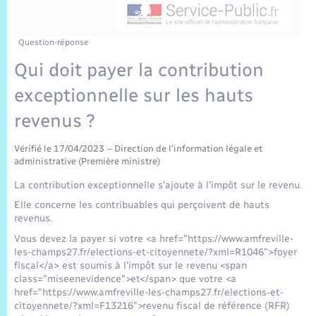
Sécurité Routière
Commerces, entreprises, emploi
Culture
Bilan des 2 mandats : 2014 et 2020
Sécurité incendie
Délibérations
Jeunesse
Vexin Normand
Infos communales
Elections et citoyenneté
Cadastre
Déchets
Sports et activités
Question-réponse
Qui doit payer la contribution
Risques naturels et technologiques
Arrêtés municipaux
Journal municipal numérique
Concessions funéraires
La Communauté de Communes
EDF ENEDIS
Associations
exceptionnelle sur les hauts
Permis détention de chien
Budget
Publications
Eure en Normandie
revenus ?
Véolia – Eau Assainissement
Tourisme
Numéros utiles
Vérifié le 17/04/2023 – Direction de l'information légale et
L’Eglise
Enfants – Jeunes
Hébergement de loisirs
administrative (Première ministre)
Vidéoprotection
La contribution exceptionnelle s'ajoute à l'impôt sur le revenu.
Le Cimetière
Seniors
Elle concerne les contribuables qui perçoivent de hauts
revenus.
Projets et Réalisations
Numérique
Vous devez la payer si votre <a href="https://www.amfreville-
les-champs27.fr/elections-et-citoyennete/?xml=R1046">foyer
Info Patrimoine communal
fiscal</a> est soumis à l'impôt sur le revenu <span
Transports
class="miseenevidence">et</span> que votre <a
href="https://www.amfreville-les-champs27.fr/elections-et-
citoyennete/?xml=F13216">revenu fiscal de référence (RFR)